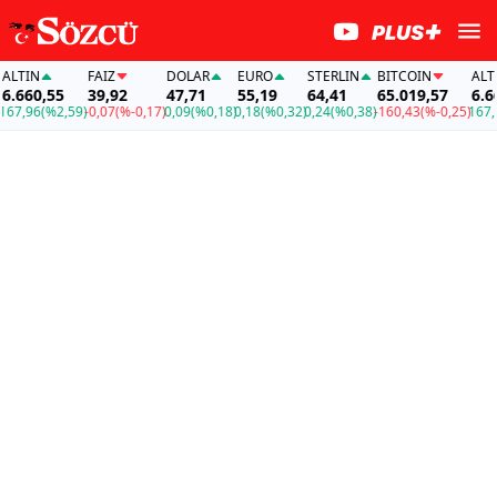
TIN
FAİZ
DOLAR
EURO
STERLIN
BITCOIN
ALTIN
.660,55
39,92
47,71
55,19
64,41
65.019,57
6.660
7,96
(%2,59)
-0,07
(%-0,17)
0,09
(%0,18)
0,18
(%0,32)
0,24
(%0,38)
-160,43
(%-0,25)
167,96