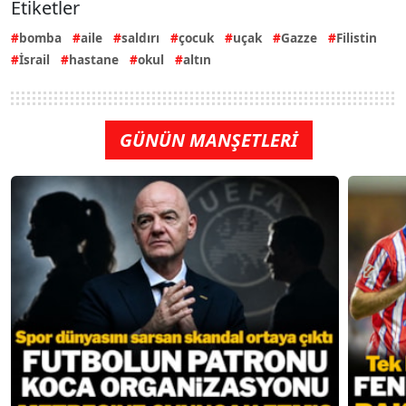
Etiketler
bomba
aile
saldırı
çocuk
uçak
Gazze
Filistin
İsrail
hastane
okul
altın
GÜNÜN MANŞETLERİ