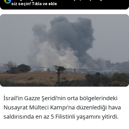
siz seçin! Tıkla ve ekle
İsrail'in Gazze'ye yönelik hava
saldırısında Nusayrat Belediye
Başkanı dahil en az 5 kişi öldü.
İsrail’in Gazze Şeridi’nin orta bölgelerindeki
Nusayrat Mülteci Kampı'na düzenlediği hava
saldırısında en az 5 Filistinli yaşamını yitirdi.