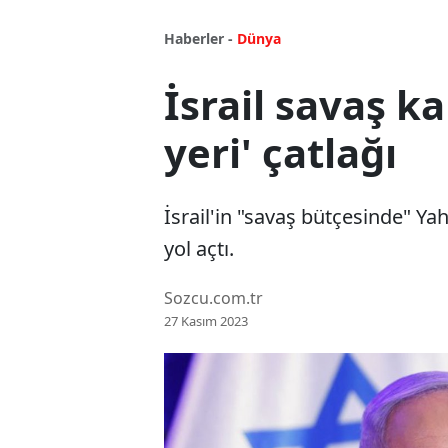
Haberler -
Dünya
İsrail savaş k
yeri' çatlağı
İsrail'in "savaş bütçesinde" Ya
yol açtı.
Sozcu.com.tr
27 Kasım 2023