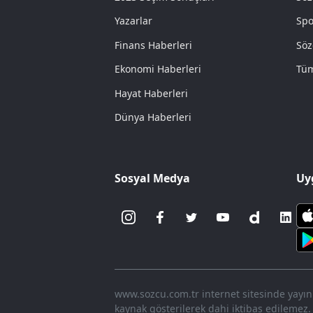
Yazarlar
Spo
Finans Haberleri
Söz
Ekonomi Haberleri
Tüm
Hayat Haberleri
Dünya Haberleri
Sosyal Medya
Uy
www.sozcu.com.tr internet sitesinde yayınla
kaynak gösterilerek dahi iktibas edilemez.