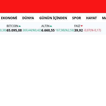
EKONOMİ
DÜNYA
GÜNÜN İÇİNDEN
SPOR
HAYAT
M
BITCOIN
ALTIN
FAİZ
65.095,08
6.660,55
39,92
0,38)
269,44
(%0,42)
167,96
(%2,59)
-0,07
(%-0,17)