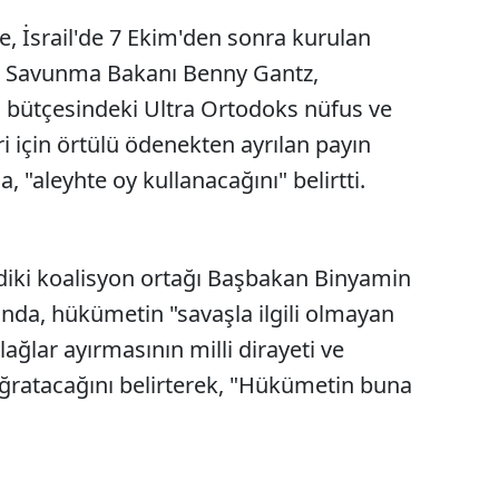
e, İsrail'de 7 Ekim'den sonra kurulan
ki Savunma Bakanı Benny Gantz,
ş bütçesindeki Ultra Ortodoks nüfus ve
ri için örtülü ödenekten ayrılan payın
"aleyhte oy kullanacağını" belirtti.
imdiki koalisyon ortağı Başbakan Binyamin
da, hükümetin "savaşla ilgili olmayan
ğlar ayırmasının milli dirayeti ve
ğratacağını belirterek, "Hükümetin buna