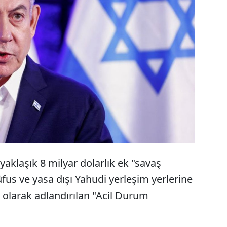
İsrail'in "savaş bütçesinde" Yahudi
yerleşimlerin payı, hükümette çatlağa yol
açtı.
yaklaşık 8 milyar dolarlık ek "savaş
fus ve yasa dışı Yahudi yerleşim yerlerine
i" olarak adlandırılan "Acil Durum