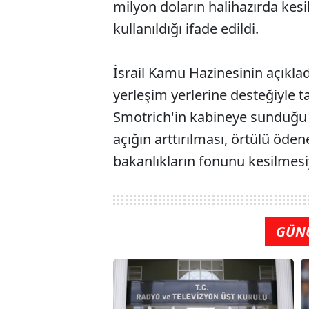
milyon doların halihazırda kes
kullanıldığı ifade edildi.
İsrail Kamu Hazinesinin açıkladı
yerleşim yerlerine desteğiyle t
Smotrich'in kabineye sunduğu e
açığın arttırılması, örtülü öden
bakanlıkların fonunu kesilmesi
GÜN