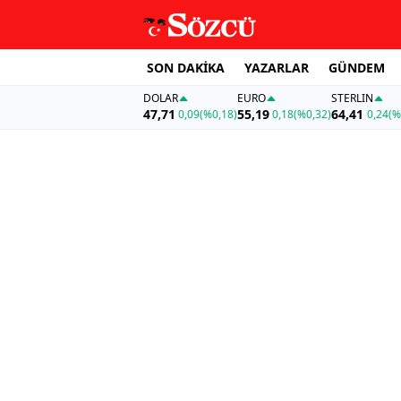
SON DAKİKA
YAZARLAR
GÜNDEM
DOLAR
EURO
STERLIN
47,71
55,19
64,41
0,09
(%0,18)
0,18
(%0,32)
0,24
(%