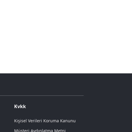
Kvkk
Kişisel Verileri Koruma Kanunu
Müşteri Aydınlatma Metni