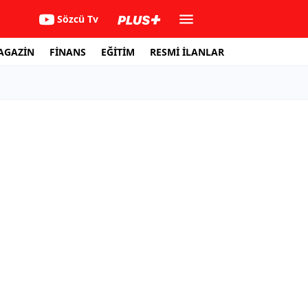
Sözcü Tv
AGAZİN
FİNANS
EĞİTİM
RESMİ İLANLAR