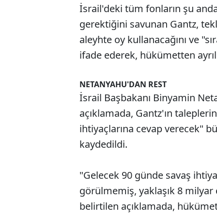
İsrail'deki tüm fonların şu anda
gerektiğini savunan Gantz, tek
aleyhte oy kullanacağını ve "sı
ifade ederek, hükümetten ayrı
NETANYAHU'DAN REST
İsrail Başbakanı Binyamin Neta
açıklamada, Gantz'ın taleplerin
ihtiyaçlarına cevap verecek" b
kaydedildi.
"Gelecek 90 günde savaş ihtiya
görülmemiş, yaklaşık 8 milyar 
belirtilen açıklamada, hükümet