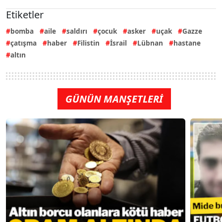
Etiketler
bomba
aile
saldırı
çocuk
asker
uçak
Gazze
çatışma
haber
Filistin
İsrail
Lübnan
hastane
altın
GÜNÜN MANŞETLERİ