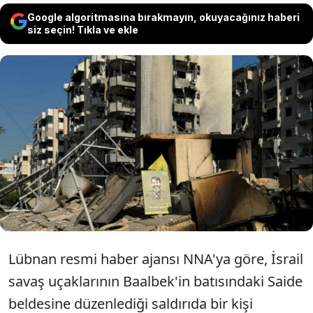
Google algoritmasına bırakmayın, okuyacağınız haberi
siz seçin! Tıkla ve ekle
İsrail savaş uçaklarının Lübnan'ın
doğusundaki Baalbek kentine düzenlediği
hava saldırısında bir kişi öldü, aralarında
kadınların da bulunduğu yaralananlar
oldu.
Lübnan resmi haber ajansı NNA'ya göre, İsrail
savaş uçaklarının Baalbek'in batısındaki Saide
beldesine düzenlediği saldırıda bir kişi