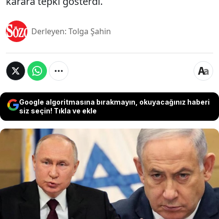
karara tepki gösterdi.
Derleyen: Tolga Şahin
Google algoritmasına bırakmayın, okuyacağınız haberi
siz seçin! Tıkla ve ekle
Birleşmiş Milletler, Gazze ve Batı Şeria'daki
Filistinlilere yönelik doğrulanan cinsel şiddet
vakaları nedeniyle İsrail'i ilk kez savaş bölgelerinde
cinsel şiddet uygulayan tarafların yer aldığı kara
listeye aldı. Rusya da Ukrayna Savaşı esnasında
yaşanan ihlaller nedeniyle ilk kez listeye