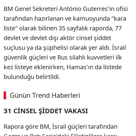
BM Genel Sekreteri António Guterres'in ofisi
tarafından hazırlanan ve kamuoyunda "kara
liste" olarak bilinen 35 sayfalık raporda, 77
devlet ve devlet dışı aktör cinsel şiddet
suçlusu ya da şüphelisi olarak yer aldı. İsrail
güvenlik güçleri ve Rus silahlı kuvvetleri ilk
kez listeye eklenirken, Hamas'ın da listede
bulunduğu belirtildi.
Günün Trend Haberleri
00:02
/ 09:08
31 CİNSEL ŞİDDET VAKASI
Sesi Aç
Rapora göre BM, İsrail güçleri tarafından