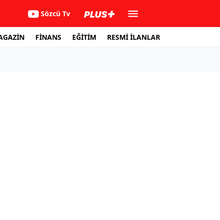
Sözcü Tv
AGAZİN
FİNANS
EĞİTİM
RESMİ İLANLAR