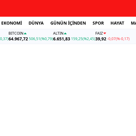
EKONOMİ
DÜNYA
GÜNÜN İÇİNDEN
SPOR
HAYAT
M
BITCOIN
ALTIN
FAİZ
64.967,72
6.651,83
39,92
0,37)
506,51
(%0,79)
159,25
(%2,45)
-0,07
(%-0,17)