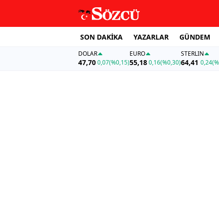
SON DAKİKA
YAZARLAR
GÜNDEM
DOLAR
EURO
STERLIN
47,70
55,18
64,41
0,07
(%0,15)
0,16
(%0,30)
0,24
(%