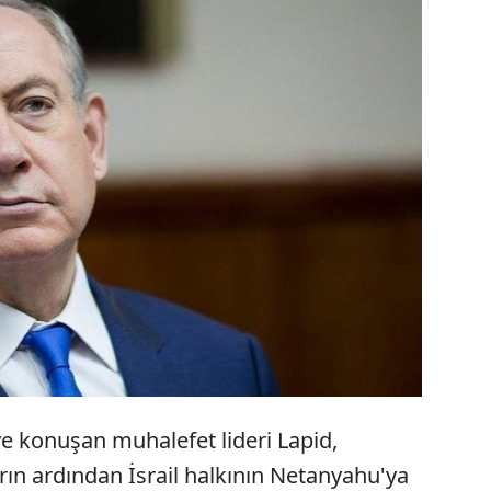
l'de muhalefet lideri Yair Lapid, Başbakan Binyamin
yahu'nun görevden alınarak yerine partisi
'dan başka birinin geçmesi çağrısında bulundu.
ye konuşan muhalefet lideri Lapid,
rın ardından İsrail halkının Netanyahu'ya