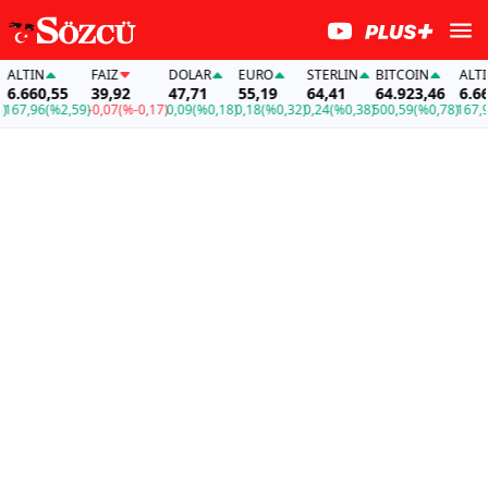
LTIN
FAİZ
DOLAR
EURO
STERLIN
BITCOIN
ALTIN
.660,55
39,92
47,71
55,19
64,41
64.923,46
6.660
67,96
(%2,59)
-0,07
(%-0,17)
0,09
(%0,18)
0,18
(%0,32)
0,24
(%0,38)
500,59
(%0,78)
167,96
(