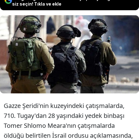
siz seçin! Tıkla ve ekle
İsrail ordusu, abluka altındaki Gazze
Şeridi'nin kuzeyindeki çatışmalarda 1
subayının öldüğünü duyurdu.
Gazze Şeridi'nin kuzeyindeki çatışmalarda,
710. Tugay'dan 28 yaşındaki yedek binbaşı
Tomer Shlomo Meara'nın çatışmalarda
öldüğü belirtilen İsrail ordusu açıklamasında,