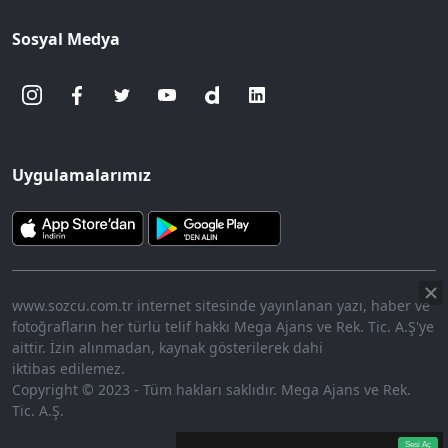
Sosyal Medya
Uygulamalarımız
www.sozcu.com.tr internet sitesinde yayınlanan yazı, haber ve
fotoğrafların her türlü telif hakkı Mega Ajans ve Rek. Tic. A.Ş'ye
aittir. İzin alınmadan, kaynak gösterilerek dahi
iktibas edilemez.
Copyright © 2023 - Tüm hakları saklıdır. Mega Ajans ve Rek.
Tic. A.Ş.
360p
Loaded
:
Sesi
10.45%
Aç
Sesi Aç