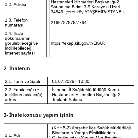
Hastaneleri Hizmetleri Başkanlığı-2
1.2. Adresi
:
Satınalma Birimi 3-5 Karayolu Üzeri
34846 İçerenköy ATAŞEHİR/İSTANBUL
1.3. Telefon
:
2165787878/7764
numarası
1.4. İhale
dokümanının
görülebileceği ve
:
https://ekap.kik.gov.tr/EKAP/
indirilebileceği
internet sayfası
2- İhalenin
2.1. Tarih ve Saati
:
01.07.2026 - 10:30
2.2. Yapılacağı (e-
İstanbul İl Sağlık Müdürlüğü Kamu
tekliflerin açılacağı)
:
Hastaneleri Hizmetleri Başkanlığı-2
adres
Toplantı Salonu
3- İhale konusu yapım işinin
(KHHB-2) Ataşehir İlçe Sağlık Müdürlüğü
Binalarının Yangın Eksikliklerinin
3.1. Adı
:
Giderilmesi ve Yangın Merdiveninin