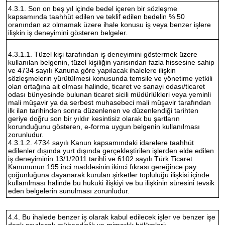
4.3.1. Son on beş yıl içinde bedel içeren bir sözleşme
kapsamında taahhüt edilen ve teklif edilen bedelin % 50
oranından az olmamak üzere ihale konusu iş veya benzer işlere
ilişkin iş deneyimini gösteren belgeler.
4.3.1.1. Tüzel kişi tarafından iş deneyimini göstermek üzere
kullanılan belgenin, tüzel kişiliğin yarısından fazla hissesine sahip
ve 4734 sayılı Kanuna göre yapılacak ihalelere ilişkin
sözleşmelerin yürütülmesi konusunda temsile ve yönetime yetkili
olan ortağına ait olması halinde, ticaret ve sanayi odası/ticaret
odası bünyesinde bulunan ticaret sicili müdürlükleri veya yeminli
mali müşavir ya da serbest muhasebeci mali müşavir tarafından
ilk ilan tarihinden sonra düzenlenen ve düzenlendiği tarihten
geriye doğru son bir yıldır kesintisiz olarak bu şartların
korunduğunu gösteren, e-forma uygun belgenin kullanılması
zorunludur.
4.3.1.2. 4734 sayılı Kanun kapsamındaki idarelere taahhüt
edilenler dışında yurt dışında gerçekleştirilen işlerden elde edilen
iş deneyiminin 13/1/2011 tarihli ve 6102 sayılı Türk Ticaret
Kanununun 195 inci maddesinin ikinci fıkrası gereğince pay
çoğunluğuna dayanarak kurulan şirketler topluluğu ilişkisi içinde
kullanılması halinde bu hukuki ilişkiyi ve bu ilişkinin süresini tevsik
eden belgelerin sunulması zorunludur.
4.4. Bu ihalede benzer iş olarak kabul edilecek işler ve benzer işe