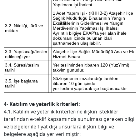
Yapılması İşi İhalesi
1 Adet Yapım İşi - (KHHB-2) Ataşehir İlçe
Sağlık Müdürlüğü Binalarının Yangın
Eksikliklerinin Giderilmesi ve Yangın
3.2. Niteliği, türü ve
:
Merdiveninin Yapılması İşi İhalesi
miktarı
Ayrıntılı bilgiye EKAP’ta yer alan ihale
dokümanı içinde bulunan idari
şartnameden ulaşılabilir.
3.3. Yapılacağı/teslim
Ataşehir İlçe Sağlık Müdürlüğü Ana ve Ek
:
edileceği yer
Hizmet Binası
3.4. Süresi/teslim
Yer tesliminden itibaren 120 (YüzYirmi)
:
tarihi
takvim günüdür.
Sözleşmenin imzalandığı tarihten
3.5. İşe başlama
:
itibaren 10 gün içinde
tarihi
yer teslimi yapılarak işe başlanacaktır.
4- Katılım ve yeterlik kriterleri:
4.1. Katılım ve yeterlik kriterlerine ilişkin istekliler
tarafından e-teklif kapsamında sunulması gereken bilgi
ve belgeler ile fiyat dışı unsurlara ilişkin bilgi ve
belgelere aşağıda yer verilmiştir: