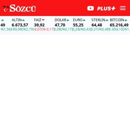
ALTIN
FAİZ
DOLAR
EURO
STERLIN
BITCOIN
9
6.673,57
39,92
47,70
55,25
64,48
65.216,49
1,56)
180,98
(%2,79)
-0,07
(%-0,17)
0,08
(%0,17)
0,24
(%0,43)
0,31
(%0,48)
1.004,10
(%1,56