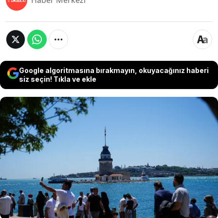
Haber Merkezi
Google algoritmasına bırakmayın, okuyacağınız haberi
siz seçin! Tıkla ve ekle
Haziran ayının başlamasıyla birlikte yurt
genelinde hava sıcaklıkları artış gösteriyor.
Meteoroloji Genel Müdürlüğü'nün tahminlerine
göre batı bölgelerinde yaz değerlerine
ulaşılırken, bazı kesimlerde sağanak yağış
geçişleri bekleniyor. İstanbul'da ise hava
sıcaklığının bu hafta 30 dereceye çıkması
öngörülüyor.