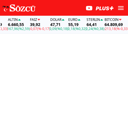
ALTIN
FAİZ
DOLAR
EURO
STERLIN
BITCOIN
A
6.660,55
39,92
47,71
55,19
64,41
64.809,69
6
33)
167,96
(%2,59)
-0,07
(%-0,17)
0,09
(%0,18)
0,18
(%0,32)
0,24
(%0,38)
-213,18
(%-0,33)
16