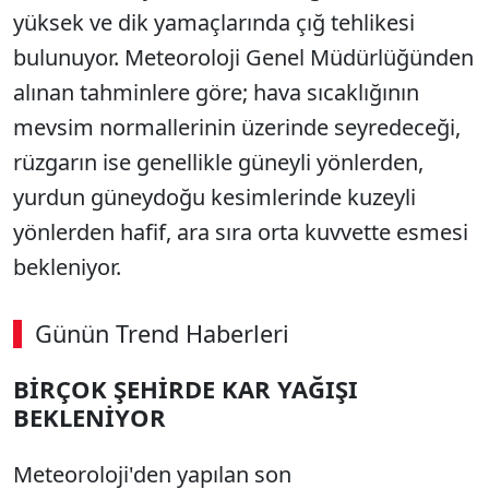
yüksek ve dik yamaçlarında çığ tehlikesi
bulunuyor. Meteoroloji Genel Müdürlüğünden
alınan tahminlere göre; hava sıcaklığının
mevsim normallerinin üzerinde seyredeceği,
rüzgarın ise genellikle güneyli yönlerden,
yurdun güneydoğu kesimlerinde kuzeyli
yönlerden hafif, ara sıra orta kuvvette esmesi
bekleniyor.
Günün Trend Haberleri
00:02
/ 09:15
BİRÇOK ŞEHİRDE KAR YAĞIŞI
Sesi Aç
BEKLENİYOR
Meteoroloji'den yapılan son