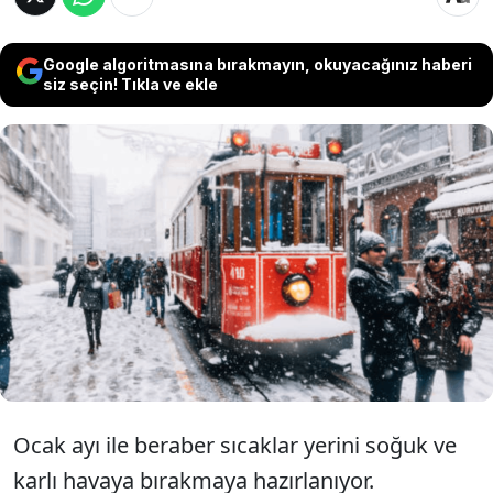
Google algoritmasına bırakmayın, okuyacağınız haberi
siz seçin! Tıkla ve ekle
İstanbul dahil birçok ilde kar yağışı
bekleniyor. Meteoroloji'nin hava durumu
haritasına göre İstanbul'da beklenen kar
yağışı 6-7 Şubat tarihlerinde gerçekleşecek
ve iki gün sürecek.
Ocak ayı ile beraber sıcaklar yerini soğuk ve
karlı havaya bırakmaya hazırlanıyor.