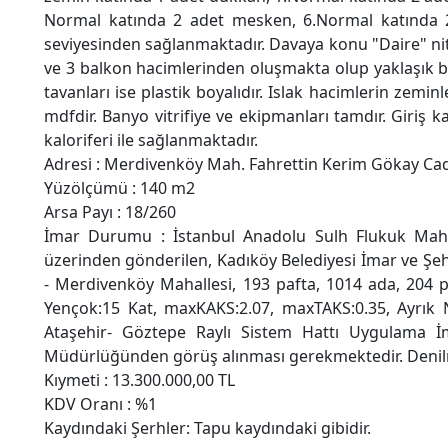
Normal katında 2 adet mesken, 6.Normal katında 
seviyesinden sağlanmaktadır. Davaya konu "Daire" nit
ve 3 balkon hacimlerinden oluşmakta olup yaklaşık brü
tavanları ise plastik boyalıdır. Islak hacimlerin zemin
mdfdir. Banyo vitrifiye ve ekipmanları tamdır. Giriş 
kaloriferi ile sağlanmaktadır.
Adresi : Merdivenköy Mah. Fahrettin Kerim Gökay Ca
Yüzölçümü : 140 m2
Arsa Payı : 18/260
İmar Durumu : İstanbul Anadolu Sulh Flukuk Mahke
üzerinden gönderilen, Kadıköy Belediyesi İmar ve Şeh
- Merdivenköy Mahallesi, 193 pafta, 1014 ada, 204 pa
Yençok:15 Kat, maxKAKS:2.07, maxTAKS:0.35, Ayrık N
Ataşehir- Göztepe Raylı Sistem Hattı Uygulama İm
Müdürlüğünden görüş alınması gerekmektedir. Denil
Kıymeti : 13.300.000,00 TL
KDV Oranı : %1
Kaydındaki Şerhler: Tapu kaydındaki gibidir.