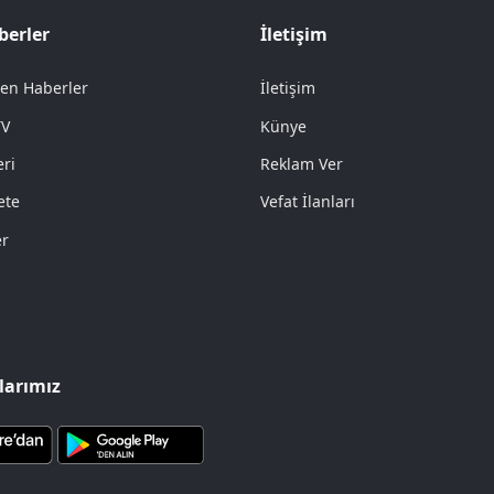
berler
İletişim
en Haberler
İletişim
TV
Künye
ri
Reklam Ver
ete
Vefat İlanları
er
arımız