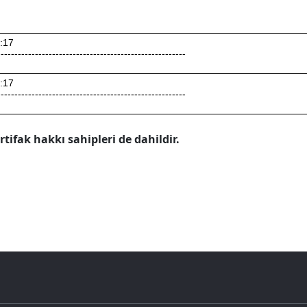
1:17
-------------------------------------------------------
1:17
-------------------------------------------------------
 irtifak hakkı sahipleri de dahildir.