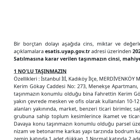
Bir borçtan dolayı aşağıda cins, miktar ve değerleri
açıklamalara
esatis.uyap.gov.tr
adresi üzerinden
20
Satılmasına karar verilen taşınmazın cinsi, mahi
1 NO'LU TAŞINMAZIN
Özellikleri : İstanbul İlİ, Kadıköy İlçe, MERDİVENKÖ
Kerim Gökay Caddesi No: 273, Menekşe Apartmanı, Ka
taşınmazın konumlu olduğu bina Fahrettin Kerim Gö
yakın çevrede mesken ve ofis olarak kullanılan 10-12
alanları yakınında, market, benzeri ticari birimler, s
grubuna sahip toplum kesimlerince ikamet ve ticaret 
Davaya konu taşınmazın konumlu olduğu parsel üzer
nizam ve betonarme karkas yapı tarzında bodrum kat 
zemin katında 1 adet dükkan, 1.Normal katında 2 ade