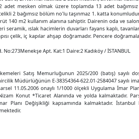
2 adet mesken olmak üzere toplamda 13 adet bağımsız b
elikli 2 bağımsız bölüm no'lu taşınmaz 1. katta konumludur.
t 140 m2 kullanım alanına sahiptir. Dairenin oda ve salon 
leri seramik, ıslak hacimlerin duvarları fayans kaplı, tavanlar
kapısı çelik, iç kapılar ahşap doğramadır. Pencere doğrama
d. No:273Menekşe Apt. Kat:1 Daire:2 Kadıköy / İSTANBUL
meleri Satış Memurluğunun 2025/200 (batış) sayılı dosy
ircilik Müdürlüğünün E-38354364-622.01-2584047 sayılı ima
rsel 11.05.2006 onaylı 1/1000 ölçekli Uygulama İmar Planı,
izam Konut *Ticaret Alanında ve yolda kalmaktadır. Pars
ar Planı Değişikliği kapsamında kalmaktadır. İstanbul 
mektedir.