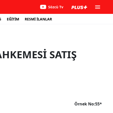
Sözcü Tv
S
EĞİTİM
RESMİ İLANLAR
HKEMESİ SATIŞ
Örnek No:55*