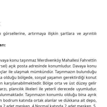
I
görsellerine, artırmaya ilişkin şartlara ve ayrıntılı
rı:
 Davaya konu taşınmaz Merdivenköy Mahallesi Fahrettin
arsel) açık posta adresinde konumludur. Davaya konu
raçlar ile ulaşmak mümkündür. Taşınmazın bulunduğu
kta olduğu bölgede, sosyal yaşamın gerektirdiği konut
den karşılanabilmektedir. Bölge orta ve üst düzey gelir
ı, plancılık ilkeleri ile yeterli derecede uyumludur.
ulunmaktadır. Taşınmazın konumlu olduğu bina ayrık
ın bodrum katında ortak alanlar ve dükkana ait depo,
da 2 adet mesken, 4.Normal katında 2 adet mesken, 5.