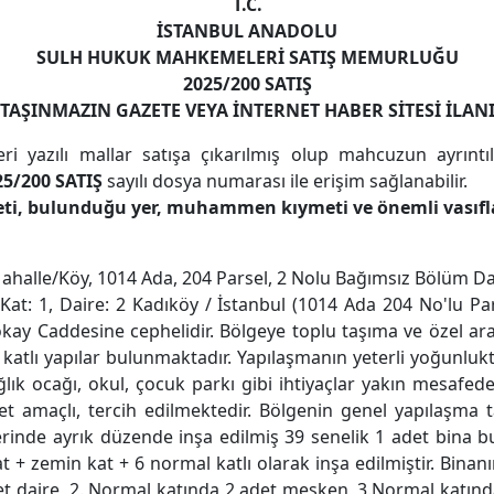
T.C.
İSTANBUL ANADOLU
SULH HUKUK MAHKEMELERİ SATIŞ MEMURLUĞU
2025/200 SATIŞ
TAŞINMAZIN GAZETE VEYA İNTERNET HABER SİTESİ İLAN
 yazılı mallar satışa çıkarılmış olup mahcuzun ayrıntılı 
25/200 SATIŞ
sayılı dosya numarası ile erişim sağlanabilir.
yeti, bulunduğu yer, muhammen kıymeti ve önemli vasıfla
Y Mahalle/Köy, 1014 Ada, 204 Parsel, 2 Nolu Bağımsız Bölüm
t: 1, Daire: 2 Kadıköy / İstanbul (1014 Ada 204 No'lu P
kay Caddesine cephelidir. Bölgeye toplu taşıma ve özel a
 katlı yapılar bulunmaktadır. Yapılaşmanın yeterli yoğunlu
ağlık ocağı, okul, çocuk parkı gibi ihtiyaçlar yakın mesafe
amaçlı, tercih edilmektedir. Bölgenin genel yapılaşma tarz
inde ayrık düzende inşa edilmiş 39 senelik 1 adet bina b
+ zemin kat + 6 normal katlı olarak inşa edilmiştir. Binan
t daire, 2. Normal katında 2 adet mesken, 3.Normal katın