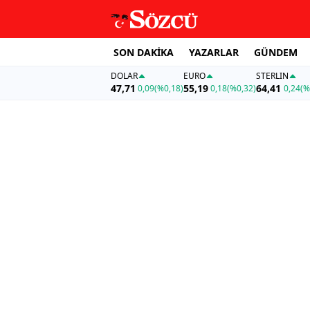
SON DAKİKA
YAZARLAR
GÜNDEM
DOLAR
EURO
STERLIN
47,71
55,19
64,41
0,09
(%0,18)
0,18
(%0,32)
0,24
(%