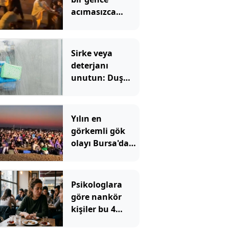
acımasızca
böyle saldırdı
Sirke veya
deterjanı
unutun: Duş
kabinindeki
kireci tek
hamlede söküp
Yılın en
atıyor
görkemli gök
olayı Bursa'dan
izlendi!
Psikologlara
göre nankör
kişiler bu 4
cümleyi sürekli