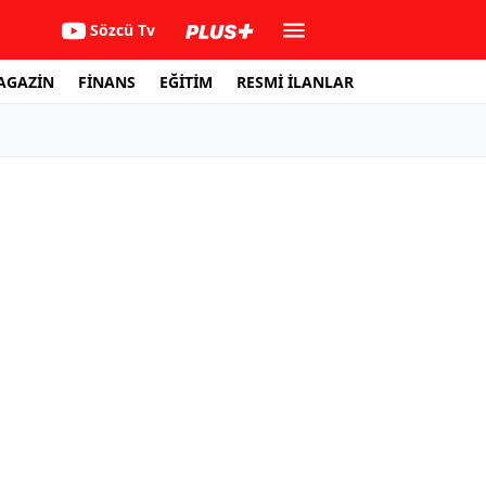
Sözcü Tv
AGAZİN
FİNANS
EĞİTİM
RESMİ İLANLAR