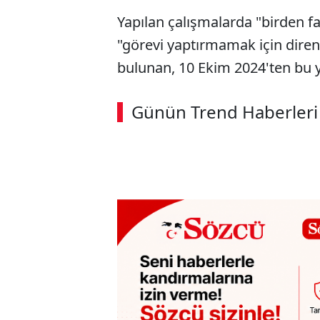
Yapılan çalışmalarda "birden fa
"görevi yaptırmamak için diren
bulunan, 10 Ekim 2024'ten bu y
ABERİ OKU
➜
Günün Trend Haberleri
00:02
/ 09:15