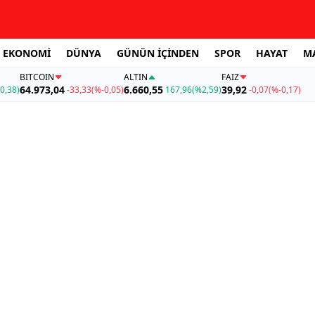
EKONOMİ
DÜNYA
GÜNÜN İÇİNDEN
SPOR
HAYAT
M
BITCOIN
ALTIN
FAİZ
64.973,04
6.660,55
39,92
0,38)
-33,33
(%-0,05)
167,96
(%2,59)
-0,07
(%-0,17)