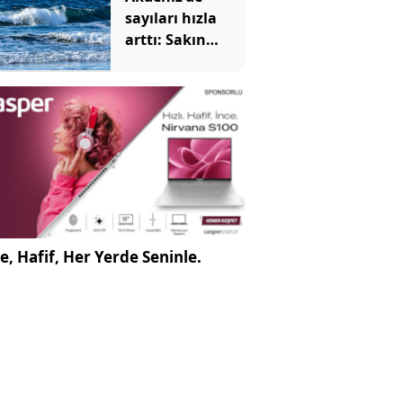
sayıları hızla
arttı: Sakın
çıplak elle
dokunmayın
zehirliyor
e, Hafif, Her Yerde Seninle.