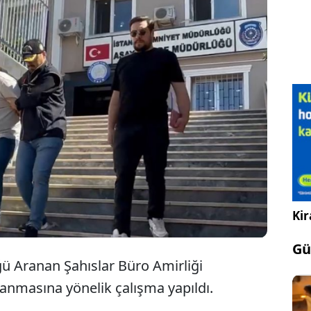
Gaziosmanpaşa'da, çeşitli suçlardan 173 yıl 8
ay hapis cezası bulunan firari hükümlü
yakalandı.
Kir
Gü
ü Aranan Şahıslar Büro Amirliği
anmasına yönelik çalışma yapıldı.