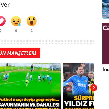
 ver
ÜN MANŞETLERİ
İnc