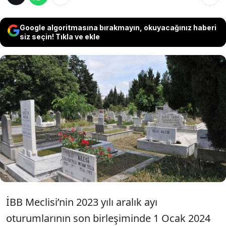
Google algoritmasına bırakmayın, okuyacağınız haberi
siz seçin! Tıkla ve ekle
İstanbul’da 2024 yılının mezar yeri ücret
tarifesi belirlendi. Mezarlık fiyatlarına
ortalama yüzde 58 zam yapıldı. En ucuz boş
mezar yeri bedeli 4 bin 470 TL, en pahalı boş
mezar yeri ücreti ise 69 bin 770 TL oldu.
İBB Meclisi’nin 2023 yılı aralık ayı
oturumlarının son birleşiminde 1 Ocak 2024