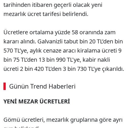
tarihinden itibaren geçerli olacak yeni
mezarlık ücret tarifesi belirlendi.
Ücretlere ortalama yüzde 58 oranında zam
kararı alındı. Galvanizli tabut bin 20 TL’den bin
570 TL’ye, aylık cenaze aracı kiralama ücreti 9
bin 75 TL’den 13 bin 990 TL'ye, kabir nakli
ücreti 2 bin 420 TL’den 3 bin 730 TL’ye çıkarıldı.
Günün Trend Haberleri
00:02
/ 09:15
YENİ MEZAR ÜCRETLERİ
Sesi Aç
Gömü ücretleri, mezarlık gruplarına göre ayrı