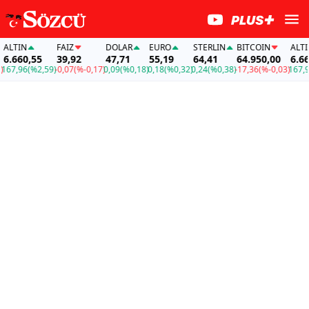
LTIN
FAİZ
DOLAR
EURO
STERLIN
BITCOIN
ALTIN
.660,55
39,92
47,71
55,19
64,41
64.950,00
6.660
7,96
(%2,59)
-0,07
(%-0,17)
0,09
(%0,18)
0,18
(%0,32)
0,24
(%0,38)
-17,36
(%-0,03)
167,96
(