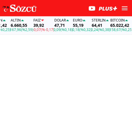
ALTIN
FAİZ
DOLAR
EURO
STERLIN
BITCOIN
A
42
6.660,55
39,92
47,71
55,19
64,41
65.022,42
6
,25)
167,96
(%2,59)
-0,07
(%-0,17)
0,09
(%0,18)
0,18
(%0,32)
0,24
(%0,38)
158,67
(%0,25)
16