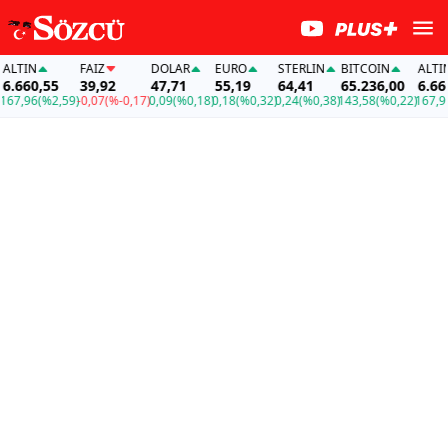
LTIN
FAİZ
DOLAR
EURO
STERLIN
BITCOIN
ALTIN
.660,55
39,92
47,71
55,19
64,41
65.236,00
6.660,
7,96
(%2,59)
-0,07
(%-0,17)
0,09
(%0,18)
0,18
(%0,32)
0,24
(%0,38)
143,58
(%0,22)
167,96
(