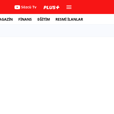
Sözcü Tv
AGAZİN
FİNANS
EĞİTİM
RESMİ İLANLAR