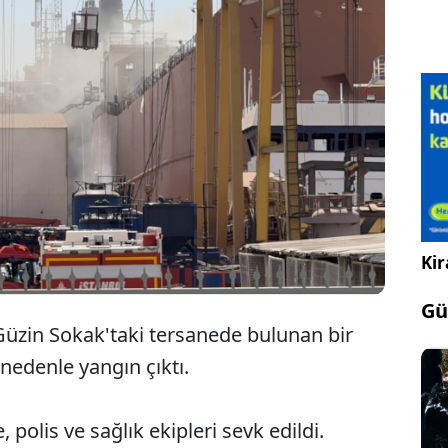
Tuzla'da, tersanede bulunan bir gemide
çıkan yangına itfaiye ekiplerince müdahale
ediliyor.
Kir
Gü
Güzin Sokak'taki tersanede bulunan bir
edenle yangın çıktı.
, polis ve sağlık ekipleri sevk edildi.