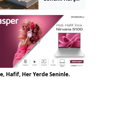
kullanmıyor,
blokları tek tek
diziyor
e, Hafif, Her Yerde Seninle.