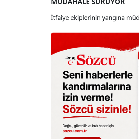
MÜDAHALE SÜRÜYOR
İtfaiye ekiplerinin yangına müd