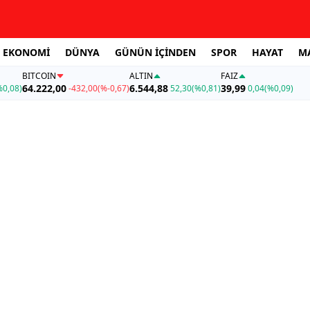
EKONOMİ
DÜNYA
GÜNÜN İÇİNDEN
SPOR
HAYAT
M
BITCOIN
ALTIN
FAİZ
64.222,00
6.544,88
39,99
%0,08)
-432,00
(%-0,67)
52,30
(%0,81)
0,04
(%0,09)