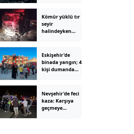
Kömür yüklü tır
seyir
halindeyken
alev alev yandı
Eskişehir'de
binada yangın; 4
kişi dumandan
etkilendi
Nevşehir'de feci
kaza: Karşıya
geçmeye
çalışırken
otomobil çarptı