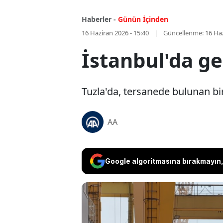
Haberler -
Günün İçinden
16 Haziran 2026 - 15:40
Güncellenme:
16 Haz
İstanbul'da g
Tuzla'da, tersanede bulunan bi
AA
Google algoritmasına bırakmayın, 