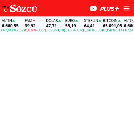
TIN
FAİZ
DOLAR
EURO
STERLIN
BITCOIN
ALTIN
660,55
39,92
47,71
55,19
64,41
65.091,05
6.660,55
,96
(%2,59)
-0,07
(%-0,17)
0,09
(%0,18)
0,18
(%0,32)
0,24
(%0,38)
91,04
(%0,14)
167,96
(%2