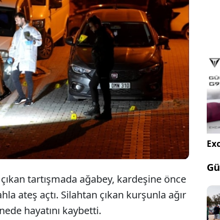
enyurt'ta korkunç bir olay yaşandı. Tartıştığı
ilahla vurarak öldüren bir kişi, ardından kendisini
di. Olay yerine gelen özel harekât ekipleri, şüpheliyi
k gözaltına aldı.
Exc
Gü
a çıkan tartışmada ağabey, kardeşine önce
ahla ateş açtı. Silahtan çıkan kurşunla ağır
nede hayatını kaybetti.