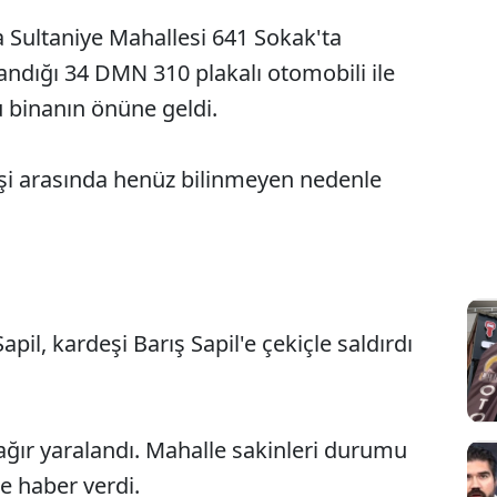
a Sultaniye Mahallesi 641 Sokak'ta
andığı 34 DMN 310 plakalı otomobili ile
u binanın önüne geldi.
deşi arasında henüz bilinmeyen nedenle
apil, kardeşi Barış Sapil'e çekiçle saldırdı
Sesi Aç
 ağır yaralandı. Mahalle sakinleri durumu
e haber verdi.