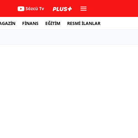
Sözcü Tv
AGAZİN
FİNANS
EĞİTİM
RESMİ İLANLAR