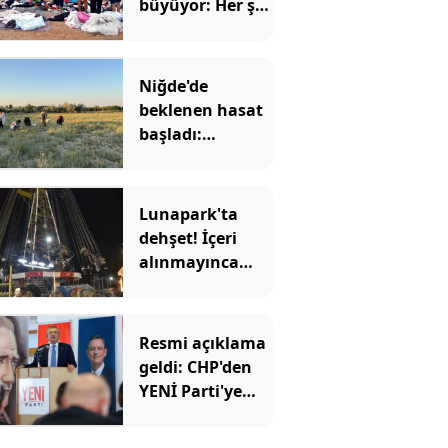
büyüyor: Her şey
ucuza satılıyor
Niğde'de
beklenen hasat
başladı:
Kadınların yeni
gelir kapısı oldu
Lunapark'ta
dehşet! İçeri
alınmayınca
kurşun
yağdırdılar!
Resmi açıklama
geldi: CHP'den
YENİ Parti'ye
kaç belediye
başkanı geçti?