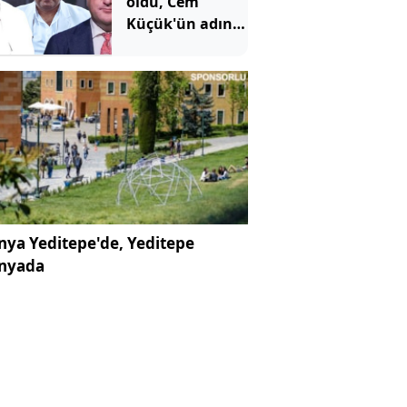
oldu, Cem
Küçük'ün adını
verdi
ya Yeditepe'de, Yeditepe
nyada