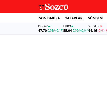
SON DAKİKA
YAZARLAR
GÜNDEM
DOLAR
EURO
STERLIN
47,70
55,04
64,16
0,08
(%0,17)
0,02
(%0,04)
-0,01
(