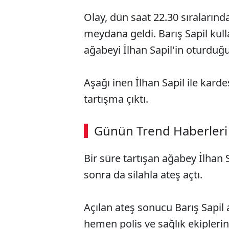
Olay, dün saat 22.30 sıralarınd
meydana geldi. Barış Sapil kull
ağabeyi İlhan Sapil'in oturduğ
Aşağı inen İlhan Sapil ile kar
tartışma çıktı.
ABERİ OKU
➜
Günün Trend Haberleri
00:03
/ 02:14
Bir süre tartışan ağabey İlhan S
sonra da silahla ateş açtı.
Açılan ateş sonucu Barış Sapil
hemen polis ve sağlık ekiplerin