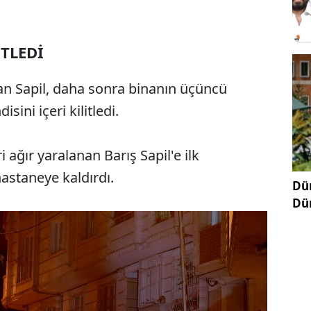
İTLEDİ
han Sapil, daha sonra binanın üçüncü
sini içeri kilitledi.
i ağır yaralanan Barış Sapil'e ilk
astaneye kaldırdı.
Dün
Dü