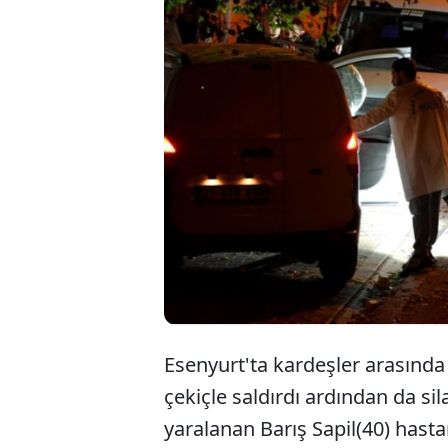
İstanbul Es
kardeşini s
eve kilitle
ikna edere
Esenyurt'ta kardeşler arasınd
çekiçle saldırdı ardından da sil
yaralanan Barış Sapil(40) hasta