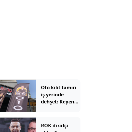
Oto kilit tamiri
iş yerinde
dehşet: Kepeng
açtılar, içeriden
iki ölü çıktı
ROK itirafçı