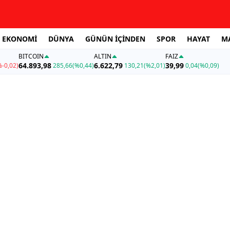
EKONOMİ
DÜNYA
GÜNÜN İÇİNDEN
SPOR
HAYAT
M
BITCOIN
ALTIN
FAİZ
64.893,98
6.622,79
39,99
%-0,02)
285,66
(%0,44)
130,21
(%2,01)
0,04
(%0,09)