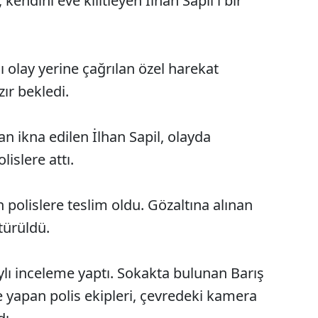
 kendini eve kilitleyen İlhan Sapil'i bir
 olay yerine çağrılan özel harekat
zır bekledi.
an ikna edilen İlhan Sapil, olayda
islere attı.
polislere teslim oldu. Gözaltına alınan
türüldü.
aylı inceleme yaptı. Sokakta bulunan Barış
e yapan polis ekipleri, çevredeki kamera