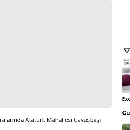
Exc
Gü
ıralarında Atatürk Mahallesi Çavuşbaşı