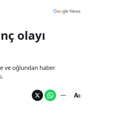
nç olayı
nne ve oğlundan haber
ı.