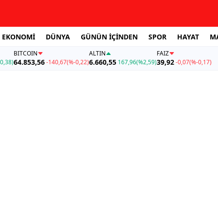
EKONOMİ
DÜNYA
GÜNÜN İÇİNDEN
SPOR
HAYAT
M
BITCOIN
ALTIN
FAİZ
64.853,56
6.660,55
39,92
0,38)
-140,67
(%-0,22)
167,96
(%2,59)
-0,07
(%-0,17)