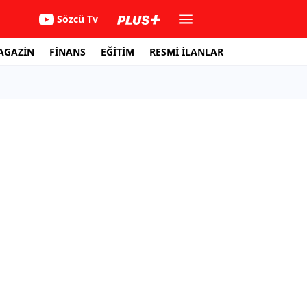
Sözcü Tv
AGAZİN
FİNANS
EĞİTİM
RESMİ İLANLAR