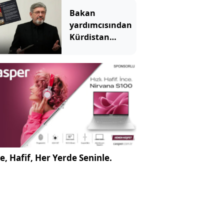
Bakan
yardımcısından
Kürdistan
bayraklı skandal
paylaşım
e, Hafif, Her Yerde Seninle.