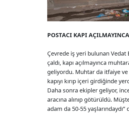
POSTACI KAPI AÇILMAYINC
Çevrede iş yeri bulunan Vedat Es
çaldı, kapı açılmayınca muhtara
geliyordu. Muhtar da itfaiye ve p
kapıyı kırıp içeri girdiğinde y
Daha sonra ekipler geliyor, in
aracına alınıp götürüldü. Müşter
adam da 50-55 yaşlarındaydı’’ 