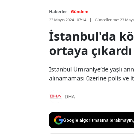
Haberler -
Gündem
23 Mayıs 2024 - 07:14
Güncellenme:
23 Mayı
İstanbul'da kö
ortaya çıkardı
İstanbul Ümraniye’de yaşlı ann
alınamaması üzerine polis ve itf
DHA
Google algoritmasına bırakmayın, 