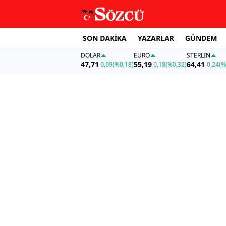
SON DAKİKA
YAZARLAR
GÜNDEM
DOLAR
EURO
STERLIN
47,71
55,19
64,41
0,09
(%0,18)
0,18
(%0,32)
0,24
(%