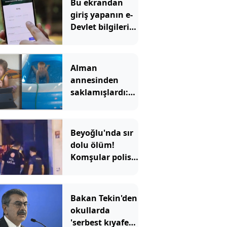
Bu ekrandan
giriş yapanın e-
Devlet bilgileri
uçup gidiyor
Alman
annesinden
saklamışlardı:
Hepsi
babaannesinin
telefonundan
Beyoğlu'nda sır
çıktı
dolu ölüm!
Komşular polisi
arayınca ortaya
çıktı
Bakan Tekin'den
okullarda
'serbest kıyafet'