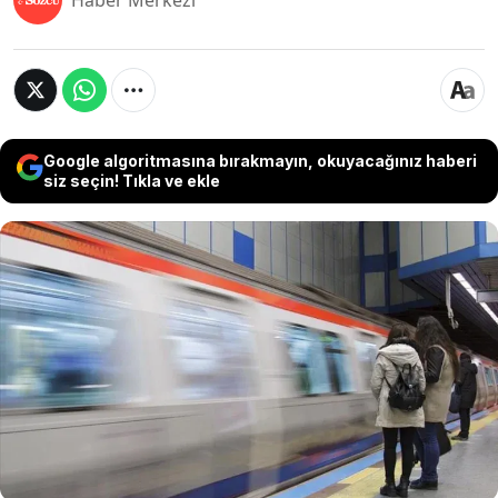
Haber Merkezi
Google algoritmasına bırakmayın, okuyacağınız haberi
siz seçin! Tıkla ve ekle
Taksim Dayanışması'nın Gezi Direnişi'nin 13.
yılında yapacağı basın açıklaması çağrısının
ardından İstanbul Valiliği kararıyla Taksim
bölgesindeki bazı toplu taşıma hatları kapatıldı.
Metro İstanbul, ikinci bir duyuruya kadar Taksim
istasyonunun yanı sıra füniküler ve teleferik
hatlarında da hizmet verilmeyeceğini açıkladı.