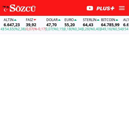
ALTIN
FAİZ
DOLAR
EURO
STERLIN
BITCOIN
ALTIN
6.647,23
39,92
47,70
55,20
64,43
64.785,99
6.647
54,65
(%2,38)
-0,07
(%-0,17)
0,07
(%0,15)
0,18
(%0,34)
0,26
(%0,40)
349,16
(%0,54)
154,65