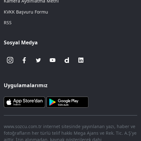
Kamera Aydınlatma Metni
KVKK Başvuru Formu
RSS
Sosyal Medya
Uygulamalarımız
www.sozcu.com.tr internet sitesinde yayınlanan yazı, haber ve
fotoğrafların her türlü telif hakkı Mega Ajans ve Rek. Tic. A.Ş'ye
aittir. İzin alınmadan, kaynak gösterilerek dahi