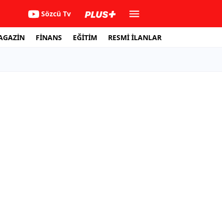
Sözcü Tv
AGAZİN
FİNANS
EĞİTİM
RESMİ İLANLAR