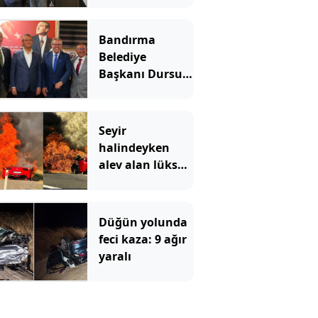
Parti'ye geçti
Bandırma
Belediye
Başkanı Dursun
Mirza Yeni
Parti'ye katıldı
Seyir
halindeyken
alev alan lüks
otomobil
kullanılmaz
hale geldi
Düğün yolunda
feci kaza: 9 ağır
yaralı