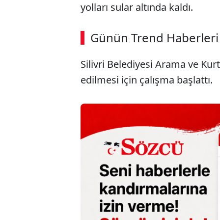
yolları sular altında kaldı.
ABERİ OKU
➜
Günün Trend Haberleri
00:02
/ 08:15
Silivri Belediyesi Arama ve Kur
edilmesi için çalışma başlattı.