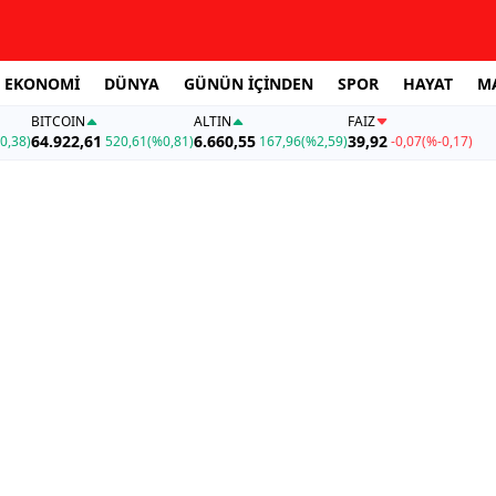
EKONOMİ
DÜNYA
GÜNÜN İÇİNDEN
SPOR
HAYAT
M
BITCOIN
ALTIN
FAİZ
64.922,61
6.660,55
39,92
0,38)
520,61
(%0,81)
167,96
(%2,59)
-0,07
(%-0,17)