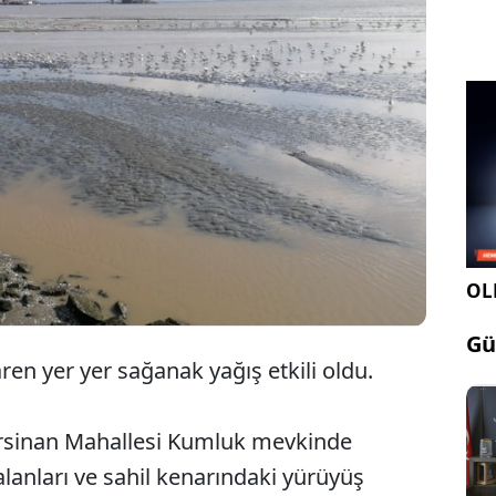
İstanbul Silivri'de sağanak yağış etkili
oldu, sahil şeridini su bastı.
OLE
Gü
baren yer yer sağanak yağış etkili oldu.
rsinan Mahallesi Kumluk mevkinde
 alanları ve sahil kenarındaki yürüyüş