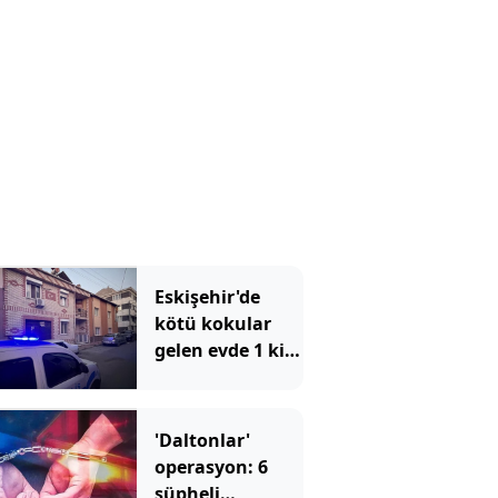
Eskişehir'de
kötü kokular
gelen evde 1 kişi
ölü bulundu
'Daltonlar'
operasyon: 6
şüpheli