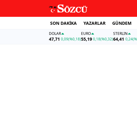
SON DAKİKA
YAZARLAR
GÜNDEM
DOLAR
EURO
STERLIN
47,71
55,19
64,41
0,09
(%0,18)
0,18
(%0,32)
0,24
(%