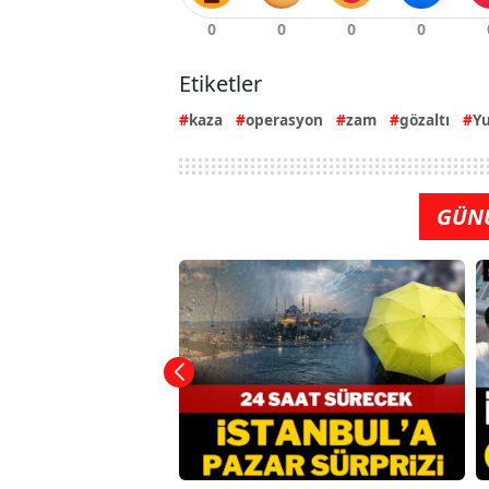
Etiketler
kaza
operasyon
zam
gözaltı
Y
GÜN