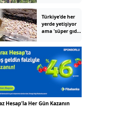
boyunca
toplanıyor
Türkiye'de her
yerde yetişiyor
ama 'süper gıda'
diye en çok
ABD'de satılıyor
az Hesap’la Her Gün Kazanın