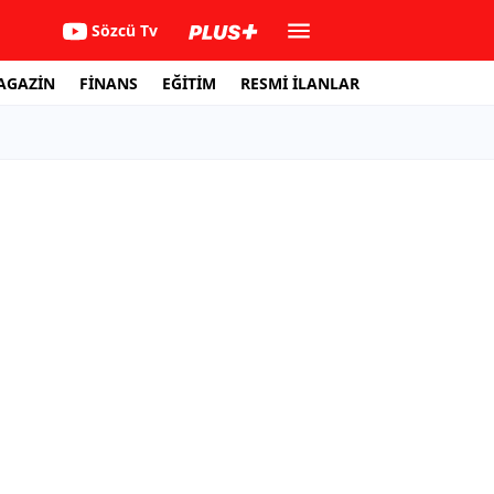
Sözcü Tv
AGAZİN
FİNANS
EĞİTİM
RESMİ İLANLAR