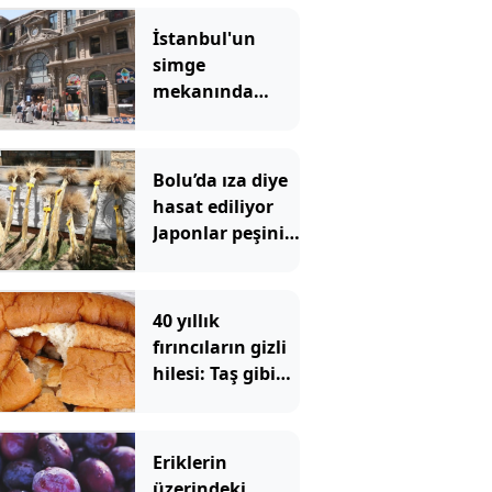
İstanbul'un
simge
mekanında
tartışma
yaratan
görüntü
Bolu’da ıza diye
hasat ediliyor
Japonlar peşini
bırakmıyor
40 yıllık
fırıncıların gizli
hilesi: Taş gibi
bayat ekmeği 2
saniyede taze
yapan yöntem
Eriklerin
üzerindeki