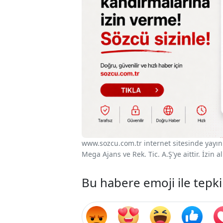
www.sozcu.com.tr internet sitesinde yayınla
Mega Ajans ve Rek. Tic. A.Ş'ye aittir. İzin
Bu habere emoji ile tepki