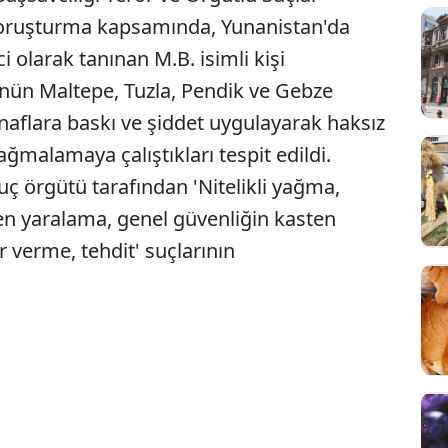
soruşturma kapsamında, Yunanistan'da
ci olarak tanınan M.B. isimli kişi
tünün Maltepe, Tuzla, Pendik ve Gebze
snaflara baskı ve şiddet uygulayarak haksız
yağmalamaya çalıştıkları tespit edildi.
uç örgütü tarafından 'Nitelikli yağma,
n yaralama, genel güvenliğin kasten
 verme, tehdit' suçlarının