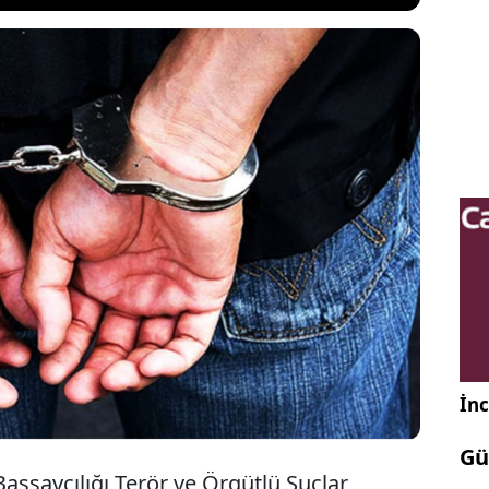
 Tuzla, Pendik ve Gebze'deki esnafa baskı ve şiddet
lerinin yağmaladıkları tespit edilen silahlı suç
on düzenlendi. İstanbul, Kocaeli ve Kars'ta
manlı operasyonda yakalanan 14 şüpheliden 12'si
aevine gönderildi.
İnc
Gü
şsavcılığı Terör ve Örgütlü Suçlar