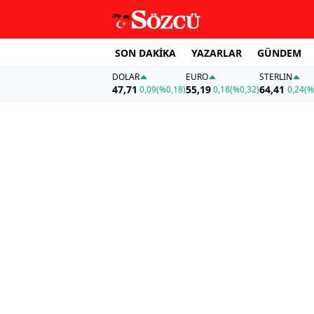
SON DAKİKA
YAZARLAR
GÜNDEM
DOLAR
EURO
STERLIN
47,71
55,19
64,41
0,09
(%0,18)
0,18
(%0,32)
0,24
(%