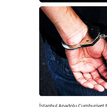
İstanbul Maltepe,
uygulayarak iş yer
örgütüne operasy
düzenlenen eş za
tutuklanarak cez
İstanbul Anadolu Cumhuriyet Ba