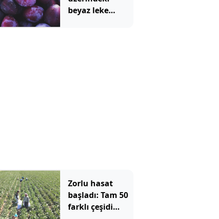
beyaz leke
meğer bu
anlama
geliyormuş
Zorlu hasat
başladı: Tam 50
farklı çeşidi
yapılıyor 1 ay