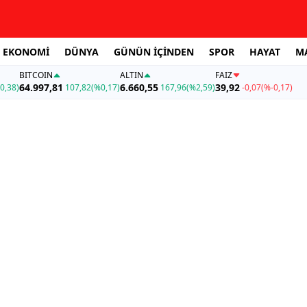
EKONOMİ
DÜNYA
GÜNÜN İÇİNDEN
SPOR
HAYAT
M
BITCOIN
ALTIN
FAİZ
64.997,81
6.660,55
39,92
0,38)
107,82
(%0,17)
167,96
(%2,59)
-0,07
(%-0,17)