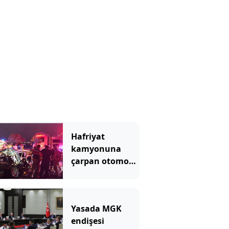
Hafriyat
kamyonuna
çarpan otomobil
hurdaya döndü
Yasada MGK
endişesi