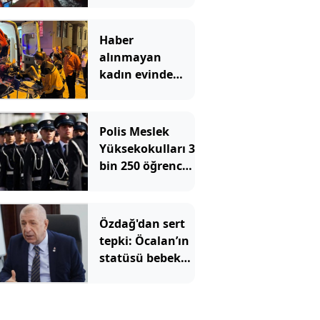
Haber
alınmayan
kadın evinde
çöp yığınlarının
arasında
bulundu
Polis Meslek
Yüksekokulları 3
bin 250 öğrenci
alacak! İşte
aranan şartlar
Özdağ'dan sert
tepki: Öcalan’ın
statüsü bebek
katilidir