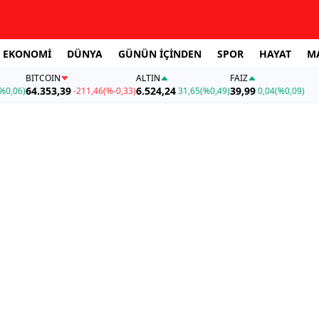
EKONOMİ
DÜNYA
GÜNÜN İÇİNDEN
SPOR
HAYAT
M
BITCOIN
ALTIN
FAİZ
64.353,39
6.524,24
39,99
%0,06)
-211,46
(%-0,33)
31,65
(%0,49)
0,04
(%0,09)