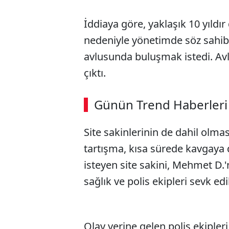
İddiaya göre, yaklaşık 10 yıldı
nedeniyle yönetimde söz sahibi 
avlusunda buluşmak istedi. Avl
çıktı.
ABERİ OKU
➜
Günün Trend Haberleri
00:02
/ 09:08
Site sakinlerinin de dahil olm
tartışma, kısa sürede kavgaya
isteyen site sakini, Mehmet D.'n
sağlık ve polis ekipleri sevk edil
Olay yerine gelen polis ekipler