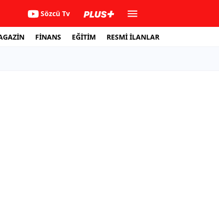
Sözcü Tv
AGAZİN
FİNANS
EĞİTİM
RESMİ İLANLAR