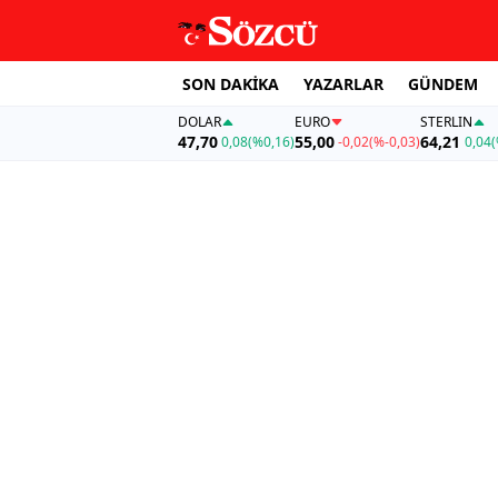
SON DAKİKA
YAZARLAR
GÜNDEM
DOLAR
EURO
STERLIN
47,70
55,00
64,21
0,08
(%0,16)
-0,02
(%-0,03)
0,04
(