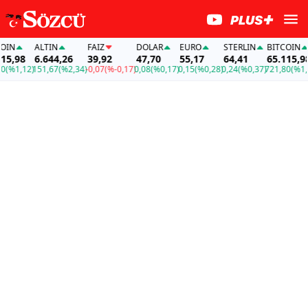
N
ALTIN
FAİZ
DOLAR
EURO
STERLIN
BITCOIN
,98
6.644,26
39,92
47,70
55,17
64,41
65.115,98
%1,12)
151,67
(%2,34)
-0,07
(%-0,17)
0,08
(%0,17)
0,15
(%0,28)
0,24
(%0,37)
721,80
(%1,12