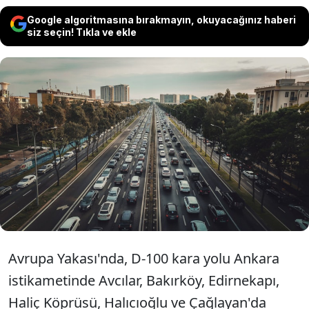
Google algoritmasına bırakmayın, okuyacağınız haberi
siz seçin! Tıkla ve ekle
İstanbul'da haftanın ilk mesai günü,
sabah saatlerinde bazı yollarda ve
toplu taşıma duraklarında yoğunluk
oluştu.
Avrupa Yakası'nda, D-100 kara yolu Ankara
istikametinde Avcılar, Bakırköy, Edirnekapı,
Haliç Köprüsü, Halıcıoğlu ve Çağlayan'da