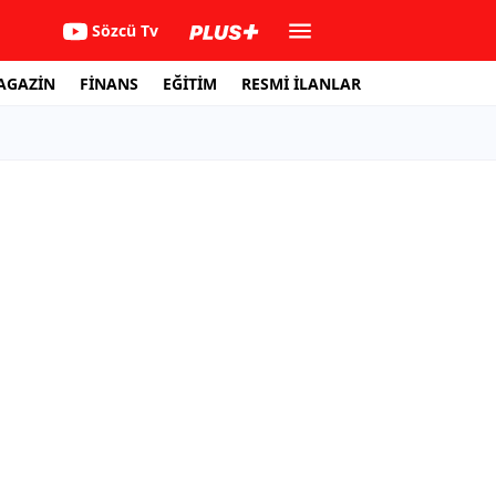
Sözcü Tv
AGAZİN
FİNANS
EĞİTİM
RESMİ İLANLAR