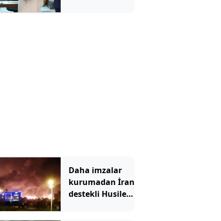
İsrail'i karıştırdı
Daha imzalar
kurumadan İran
destekli Husiler,
Suudi
Arabistan'ı