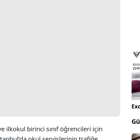
Exc
Gü
 ilkokul birinci sınıf öğrencileri için
anbul’da okul servislerinin trafiğe