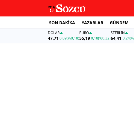
SON DAKİKA
YAZARLAR
GÜNDEM
DOLAR
EURO
STERLIN
47,71
55,19
64,41
0,09
(%0,18)
0,18
(%0,32)
0,24
(%