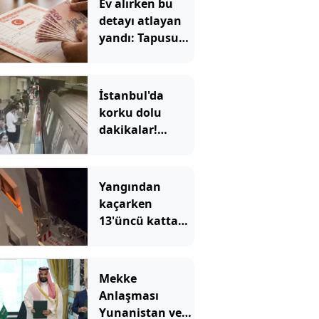
Ev alırken bu
detayı atlayan
yandı: Tapusunu
aldığı evde
oturamıyor
İstanbul'da
korku dolu
dakikalar!
Görme engelli
Enes'in raylara
düştüğü anlar
Yangından
ortaya çıktı
kaçarken
13'üncü kattan
düştü
Mekke
Anlaşması
Yunanistan ve