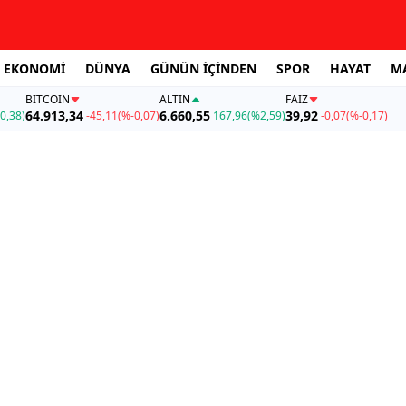
EKONOMİ
DÜNYA
GÜNÜN İÇİNDEN
SPOR
HAYAT
M
BITCOIN
ALTIN
FAİZ
64.913,34
6.660,55
39,92
0,38)
-45,11
(%-0,07)
167,96
(%2,59)
-0,07
(%-0,17)