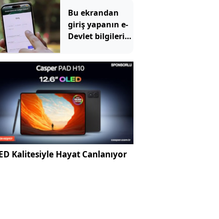
vurdu
Bu ekrandan
giriş yapanın e-
Devlet bilgileri
uçup gidiyor
D Kalitesiyle Hayat Canlanıyor