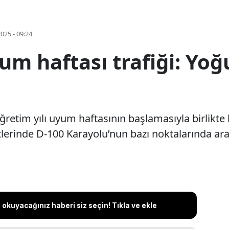
2025 - 09:24
um haftası trafiği: Yo
retim yılı uyum haftasının başlamasıyla birlikte 
erinde D-100 Karayolu’nun bazı noktalarında araçl
okuyacağınız haberi siz seçin! Tıkla ve ekle