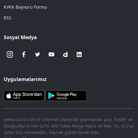
KVKK Başvuru Formu
RSS
Sosyal Medya
Uygulamalarımız
www.sozcu.com.tr internet sitesinde yayınlanan yazı, haber ve
fotoğrafların her türlü telif hakkı Mega Ajans ve Rek. Tic. A.Ş'ye
aittir. İzin alınmadan, kaynak gösterilerek dahi