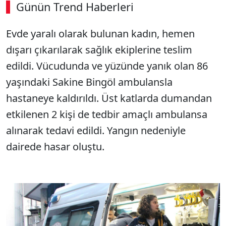
Günün Trend Haberleri
00:02
/ 03:53
Evde yaralı olarak bulunan kadın, hemen
Sesi Aç
dışarı çıkarılarak sağlık ekiplerine teslim
edildi. Vücudunda ve yüzünde yanık olan 86
yaşındaki Sakine Bingöl ambulansla
hastaneye kaldırıldı. Üst katlarda dumandan
etkilenen 2 kişi de tedbir amaçlı ambulansa
alınarak tedavi edildi. Yangın nedeniyle
dairede hasar oluştu.