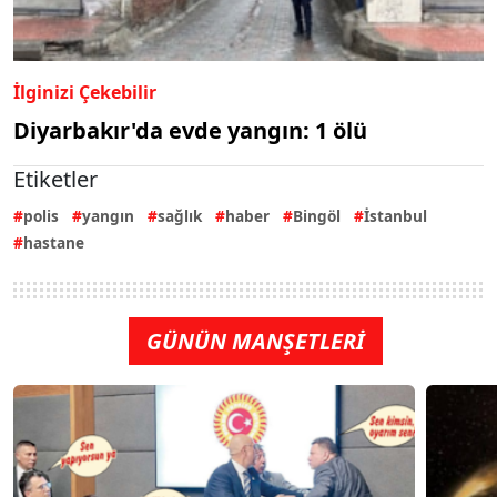
İlginizi Çekebilir
Diyarbakır'da evde yangın: 1 ölü
Etiketler
polis
yangın
sağlık
haber
Bingöl
İstanbul
hastane
GÜNÜN MANŞETLERİ