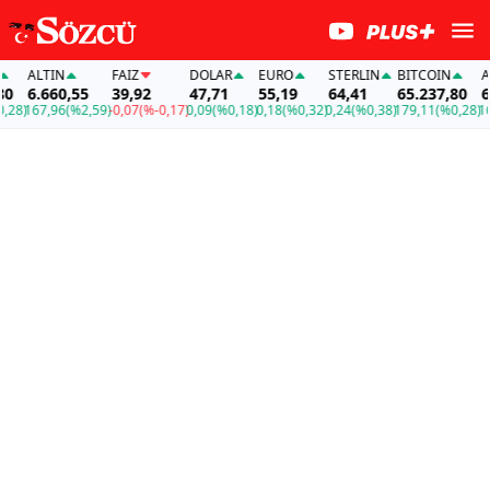
ALTIN
FAİZ
DOLAR
EURO
STERLIN
BITCOIN
ALTI
6.660,55
39,92
47,71
55,19
64,41
65.237,80
6.66
)
167,96
(%2,59)
-0,07
(%-0,17)
0,09
(%0,18)
0,18
(%0,32)
0,24
(%0,38)
179,11
(%0,28)
167,