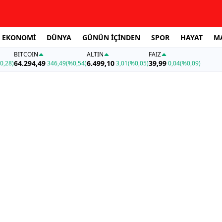
EKONOMİ
DÜNYA
GÜNÜN İÇİNDEN
SPOR
HAYAT
M
BITCOIN
ALTIN
FAİZ
64.294,49
6.499,10
39,99
0,28)
346,49
(%0,54)
3,01
(%0,05)
0,04
(%0,09)