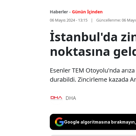
Haberler -
Günün İçinden
06 Mayıs 2024 - 13:15
Güncellenme:
06 Mayı
İstanbul'da zi
noktasına gel
Esenler TEM Otoyolu'nda arıza
durabildi. Zincirleme kazada A
DHA
Google algoritmasına bırakmayın, 