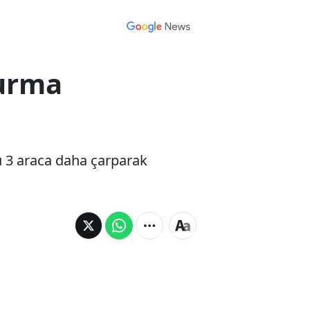
durma
ü 3 araca daha çarparak