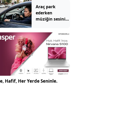
Araç park
ederken
müziğin sesini
kısıyorsanız
psikologların
size özel bir
açıklaması var
e, Hafif, Her Yerde Seninle.