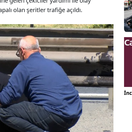
ne gelen çekiciler yardımı ile olay
alı olan şeritler trafiğe açıldı.
İnc