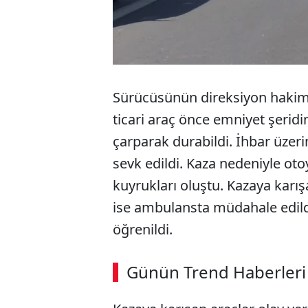
Sürücüsünün direksiyon hakimiy
ticari araç önce emniyet şeri
çarparak durabildi. İhbar üzerin
sevk edildi. Kaza nedeniyle otoy
kuyrukları oluştu. Kazaya karı
ise ambulansta müdahale edild
öğrenildi.
ABERİ OKU
➜
Günün Trend Haberleri
SÖZCÜ SON DAKİKA