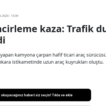
s 2024 - 13:39
ncirleme kaza: Trafik 
di
 yapan kamyona çarpan hafif ticari araç sürücüs
nkara istikametinde uzun araç kuyrukları oluştu.
okuyacağınız haberi siz seçin! Tıkla ve ekle