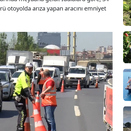
rü otoyolda arıza yapan aracını emniyet