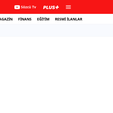
Sözcü Tv
AGAZİN
FİNANS
EĞİTİM
RESMİ İLANLAR