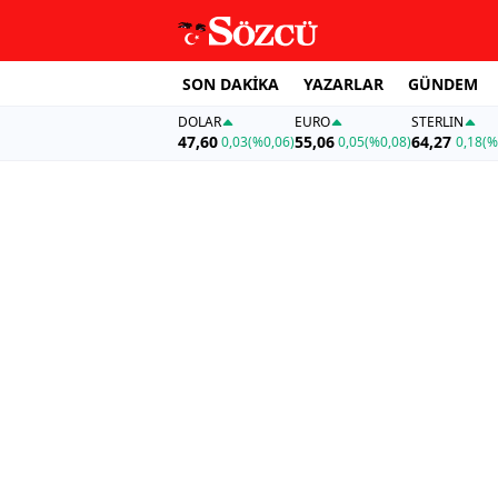
SON DAKİKA
YAZARLAR
GÜNDEM
DOLAR
EURO
STERLIN
47,60
55,06
64,27
0,03
(%0,06)
0,05
(%0,08)
0,18
(%