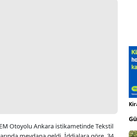
Kir
Gü
TEM Otoyolu Ankara istikametinde Tekstil
larında meydana geldi. İddialara göre, 34