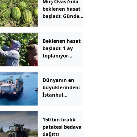
Muş Ovası'nda
beklenen hasat
başladı: Günde
20 tır yükleniyor
Beklenen hasat
başladı: 1 ay
toplanıyor
kilosu altınla
yarışıyor
Dünyanın en
büyüklerinden:
İstanbul
Boğazı'ndan
geçti
150 bin liralık
patatesi bedava
dağıttı