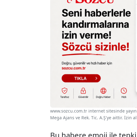
www.sozcu.com.tr internet sitesinde yayınla
Mega Ajans ve Rek. Tic. A.Ş'ye aittir. İzin
Bu habere emoji ile tepki