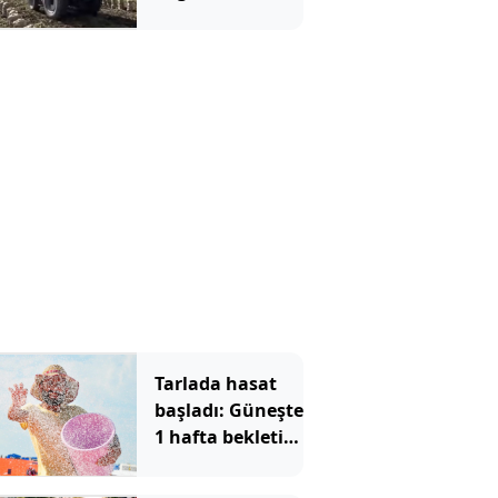
Tarlada hasat
başladı: Güneşte
1 hafta bekletip
91 ülkeye
gönderiyorlar