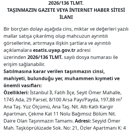
2026/136 TLMT.
TAŞINMAZIN GAZETE VEYA İNTERNET HABER SİTESİ
İLANI
Bir borçtan dolayı aşağıda cins, miktar ve değerleri yazılı
mallar satışa çıkarılmış olup mahcuzun ayrıntılı
görsellerine, artırmaya ilişkin şartlara ve ayrıntılı
açıklamalara
esatis.uyap.gov.tr
adresi
üzerinden
2026/136 TLMT.
sayılı dosya numarası ile
erişim sağlanabilir.
Satılmasına karar verilen taşınmazın cinsi,
mahiyeti, bulunduğu yer, muhammen kıymeti ve
önemli vasıfları:
Özellikleri:
İstanbul İl, Fatih İlçe, Seyit Ömer Mahalle,
1745 Ada, 29 Parsel, 8/100 Arsa Payı/Payda, 197,88 m²
Ana Taş. Yüz Ölçümü, Ana Taş. Nit. Altı Katlı Kargir
Apartman, Çekme Kat 11 Nolu Bağımsız Bölüm Nit.
Daire Olan Taşınmazın Tamamı.
Adresi:
Seyyid Ömer
Mah. Taşköprülüzade Sok. No: 21, Özler Apartmanı K: 4