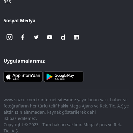
RSS
Sosyal Medya
Uygulamalarımız
www.sozcu.com.tr internet sitesinde yayınlanan yazı, haber ve
fotoğrafların her türlü telif hakkı Mega Ajans ve Rek. Tic. A.Ş'ye
aittir. İzin alınmadan, kaynak gösterilerek dahi
iktibas edilemez.
Copyright © 2023 - Tüm hakları saklıdır. Mega Ajans ve Rek.
Tic. A.Ş.