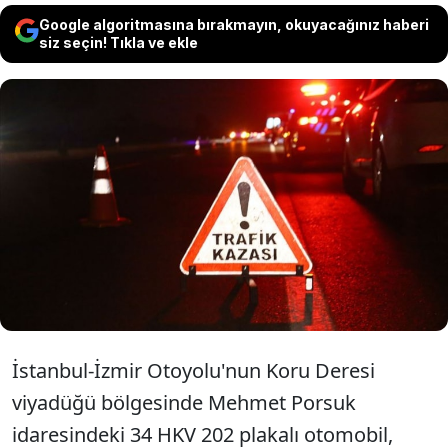
Google algoritmasına bırakmayın, okuyacağınız haberi
siz seçin! Tıkla ve ekle
İstanbul-İzmir Otoyolu'nda kaza yapan
otomobildekiler ile kendilerine yardım
eden kişilere, başka bir araç çarptı. Feci
kazada 3 kişi öldü, 3 kişi de yaralandı.
İstanbul-İzmir Otoyolu'nun Koru Deresi
viyadüğü bölgesinde Mehmet Porsuk
idaresindeki 34 HKV 202 plakalı otomobil,