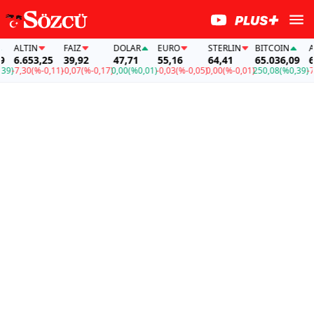
ALTIN
FAİZ
DOLAR
EURO
STERLIN
BITCOIN
ALT
6.653,25
39,92
47,71
55,16
64,41
65.036,09
6.6
)
-7,30
(%-0,11)
-0,07
(%-0,17)
0,00
(%0,01)
-0,03
(%-0,05)
0,00
(%-0,01)
250,08
(%0,39)
-7,3