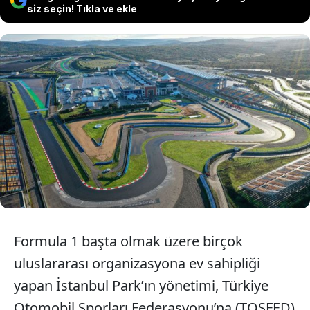
siz seçin! Tıkla ve ekle
İstanbul Park , TOSFED yönetimine
geçti. Başkan Eren Üçlertoprağı,
"İstanbul Park Pist yönetimi artık
TOSFED’e geçti" dedi.
Formula 1 başta olmak üzere birçok
uluslararası organizasyona ev sahipliği
yapan İstanbul Park’ın yönetimi, Türkiye
Otomobil Sporları Federasyonu’na (TOSFED)