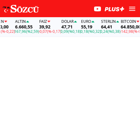
N
ALTIN
FAİZ
DOLAR
EURO
STERLIN
BITCOIN
,00
6.660,55
39,92
47,71
55,19
64,41
64.850,00
%-0,22)
167,96
(%2,59)
-0,07
(%-0,17)
0,09
(%0,18)
0,18
(%0,32)
0,24
(%0,38)
-142,98
(%-0,