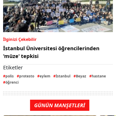
İlginizi Çekebilir
İstanbul Üniversitesi öğrencilerinden
'müze' tepkisi
Etiketler
polis
protesto
eylem
İstanbul
Beyaz
hastane
öğrenci
GÜNÜN MANŞETLERİ