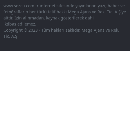
www.sozcu.com.tr internet sitesinde yayınlanan yazı, haber ve
fotoğrafların her türlü telif hakkı Mega Ajans ve Rek. Tic. A.Ş'ye
aittir. İzin alınmadan, kaynak gösterilerek dahi
iktibas edilemez.
Copyright © 2023 - Tüm hakları saklıdır. Mega Ajans ve Rek.
Tic. A.Ş.