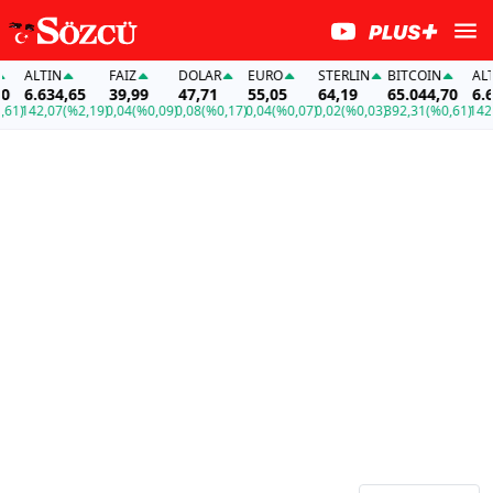
TIN
FAİZ
DOLAR
EURO
STERLIN
BITCOIN
ALTIN
634,65
39,99
47,71
55,05
64,19
65.044,70
6.634,6
2,07
(%2,19)
0,04
(%0,09)
0,08
(%0,17)
0,04
(%0,07)
0,02
(%0,03)
392,31
(%0,61)
142,07
(%2