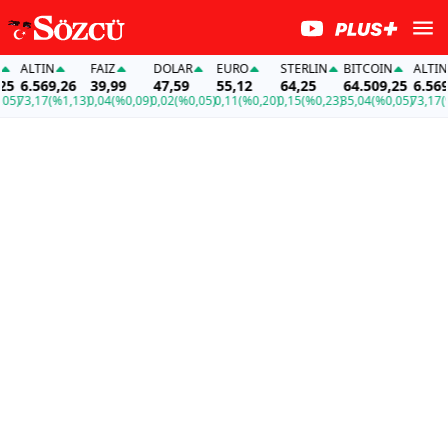
ALTIN
FAİZ
DOLAR
EURO
STERLIN
BITCOIN
ALTIN
6.569,26
39,99
47,59
55,12
64,25
64.509,25
6.569,2
)
73,17
(%1,13)
0,04
(%0,09)
0,02
(%0,05)
0,11
(%0,20)
0,15
(%0,23)
35,04
(%0,05)
73,17
(%1