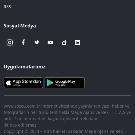
RSS
Sosyal Medya
Uygulamalarımız
www.sozcu.com.tr internet sitesinde yayınlanan yazı, haber ve
fotoğrafların her türlü telif hakkı Mega Ajans ve Rek. Tic. A.Ş'ye
aittir. İzin alınmadan, kaynak gösterilerek dahi
iktibas edilemez.
Copyright © 2023 - Tüm hakları saklıdır. Mega Ajans ve Rek.