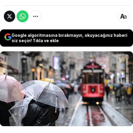
Google algoritmasına bırakmayın, okuyacağınız haberi
siz seçin! Tıkla ve ekle
Hava durumu raporlarına göre, ülke genelinde
sıcaklıkların sabit kalması bekleniyor. Ancak,
özellikle İstanbul gibi büyük şehirlerde akşam
saatlerinden itibaren sağanak yağışlar etkili
olacak. Sağanak yağış akşam saatlerinde
başlayacak.