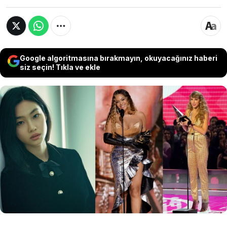
Google algoritmasına bırakmayın, okuyacağınız haberi
siz seçin! Tıkla ve ekle
Modern zamanlarda bir 'estetik ölçüm aracı'
olarak kullanılan altın oran, son yıllarda ünlü
isimlerin güzelliklerinin sıralanmasında da
sıklıkla kullanılmakta. İngiliz Moda Konseyi, altın
oran kriterlerini dikkate alarak oluşturduğu
ölçümlere göre dünyanın en güzel 10 kadınını
listeledi.