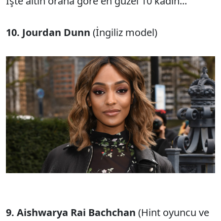
İşte altın orana göre en güzel 10 kadın...
10.
Jourdan Dunn
(İngiliz model)
9.
Aishwarya Rai Bachchan
(Hint oyuncu ve