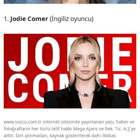
1.
Jodie Comer
(İngiliz oyuncu)
www.sozcu.com.tr internet sitesinde yayınlanan yazı, haber ve
fotoğrafların her türlü telif hakkı Mega Ajans ve Rek. Tic. A.Ş'ye
aittir. İzin alınmadan, kaynak gösterilerek dahi iktibas