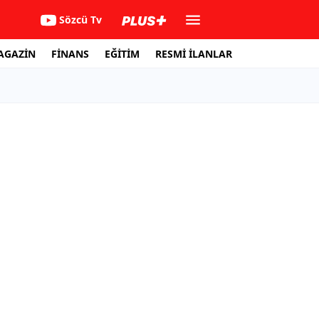
Sözcü Tv
AGAZİN
FİNANS
EĞİTİM
RESMİ İLANLAR