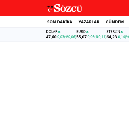
SON DAKİKA
YAZARLAR
GÜNDEM
DOLAR
EURO
STERLIN
47,60
55,07
64,23
0,03
(%0,06)
0,06
(%0,11)
0,14
(%