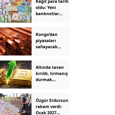
Kâğıt para tarih
oldu: Yeni
banknotlar
makinede
yıkansa bile
bozulmuyor
Kongo’dan
piyasaları
sallayacak
karar: Bakır ve
kobalt ihracatı
durduruldu
Altında tavan
kırıldı, tırmanış
durmak
bilmiyor: Borcu
olan mutsuz,
birikimi olan
Özgür Erdursun
mutlu
rakam verdi:
Ocak 2027