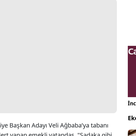
İnc
Ek
ye Başkan Adayı Veli Ağbaba’ya tabanı
dert yanan emekli vatandaş, "Sadaka gibi