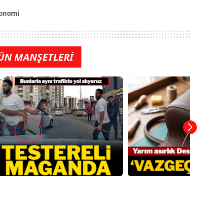
onomi
ÜN MANŞETLERİ