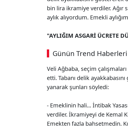
bin lira ikramiye verdiler. Ağır
aylık alıyordum. Emekli aylığım
"AYLIĞIM ASGARİ ÜCRETE D
ABERİ OKU
➜
Günün Trend Haberleri
Veli Ağbaba, seçim çalışmaları
SÖZCÜ SON DAKİKA
etti. Tabanı delik ayakkabasın
yanarak şunları söyledi:
- Emeklinin hali... İntibak Yasa
verdiler. İkramiyeyi de Kemal Kı
Emekten fazla bahsetmedin. Kır