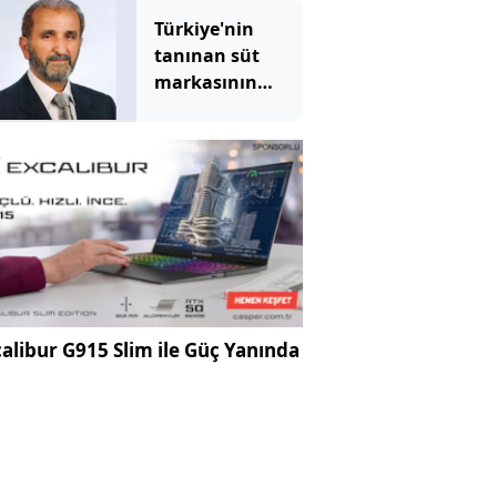
Türkiye'nin
tanınan süt
markasının
kurucusu vefat
etti
alibur G915 Slim ile Güç Yanında