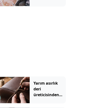
emekli ve
memur zammı
netleşiyor
Yarım asırlık
deri
üreticisinden
yeni şirket
hamlesi