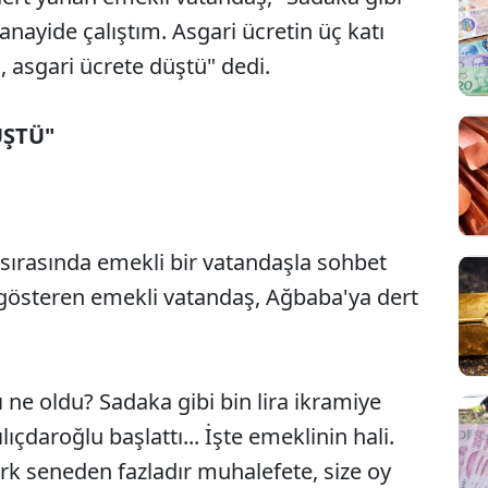
 sanayide çalıştım. Asgari ücretin üç katı
, asgari ücrete düştü" dedi.
ÜŞTÜ"
 sırasında emekli bir vatandaşla sohbet
ı gösteren emekli vatandaş, Ağbaba'ya dert
sı ne oldu? Sadaka gibi bin lira ikramiye
lıçdaroğlu başlattı... İşte emeklinin hali.
k seneden fazladır muhalefete, size oy