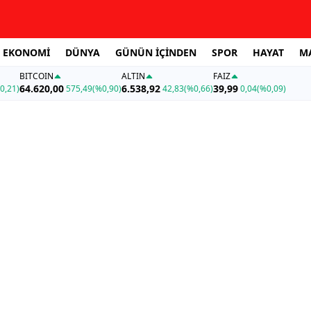
EKONOMİ
DÜNYA
GÜNÜN İÇİNDEN
SPOR
HAYAT
M
BITCOIN
ALTIN
FAİZ
64.620,00
6.538,92
39,99
0,21)
575,49
(%0,90)
42,83
(%0,66)
0,04
(%0,09)