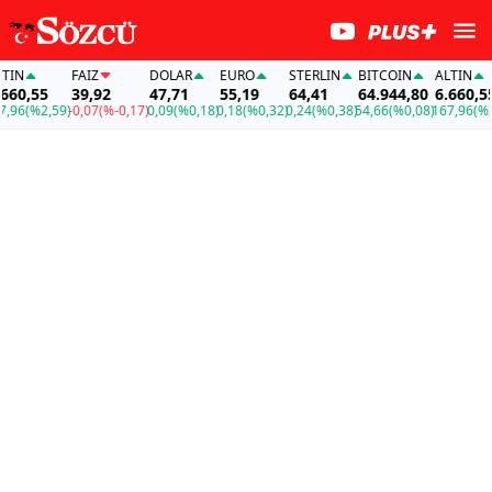
N
FAİZ
DOLAR
EURO
STERLIN
BITCOIN
ALTIN
0,55
39,92
47,71
55,19
64,41
64.944,80
6.660,55
6
(%2,59)
-0,07
(%-0,17)
0,09
(%0,18)
0,18
(%0,32)
0,24
(%0,38)
54,66
(%0,08)
167,96
(%2,59