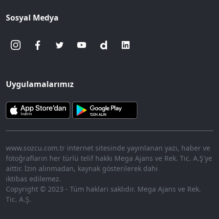
Sosyal Medya
Uygulamalarımız
www.sozcu.com.tr internet sitesinde yayınlanan yazı, haber ve
fotoğrafların her türlü telif hakkı Mega Ajans ve Rek. Tic. A.Ş'ye
aittir. İzin alınmadan, kaynak gösterilerek dahi
iktibas edilemez.
Copyright © 2023 - Tüm hakları saklıdır. Mega Ajans ve Rek.
Tic. A.Ş.