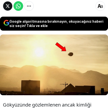
Google algoritmasına bırakmayın, okuyacağınız haberi
siz seçin! Tıkla ve ekle
Pentagon, 1 Mayıs 2023 ile 1 Haziran 2024
arasında 485 yeni UFO ihbarı alındığını
açıkladı. Ancak çoğu vakanın balon, uçak ve
bulut gibi sıradan gökyüzü nesneleri olduğu
ortaya çıktı.
Gökyüzünde gözlemlenen ancak kimliği