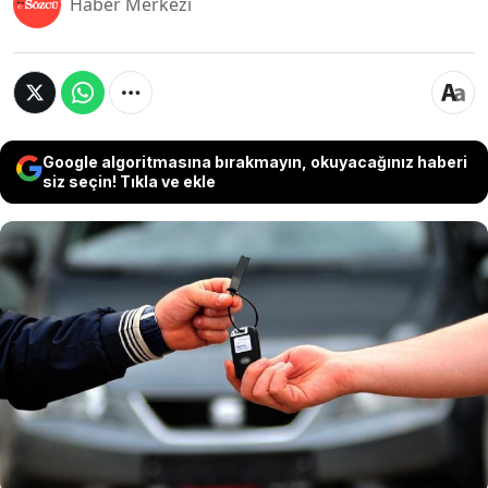
Haber Merkezi
Google algoritmasına bırakmayın, okuyacağınız haberi
siz seçin! Tıkla ve ekle
Mayıs ayına ilişkin otomobil satış verileri
açıklandı. Pazarda daralma yaşanmasına
rağmen tüketicilerin en çok tercih ettiği
modeller belli olurken, listenin zirvesinde
Renault'nun popüler modeli yer aldı. İşte
Türkiye'nin en çok satan otomobilleri ve güncel
fiyatları...