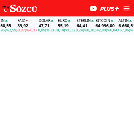
FAİZ
DOLAR
EURO
STERLIN
BITCOIN
ALTIN
,55
39,92
47,71
55,19
64,41
64.996,00
6.660,55
6
(%2,59)
-0,07
(%-0,17)
0,09
(%0,18)
0,18
(%0,32)
0,24
(%0,38)
542,80
(%0,84)
167,96
(%2,5