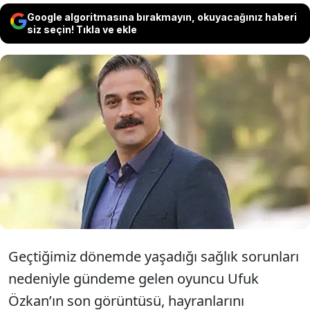
Google algoritmasına bırakmayın, okuyacağınız haberi
siz seçin! Tıkla ve ekle
Siroz teşhisi sonrası karaciğer nakli olan
oyuncu Ufuk Özkan’ın ailesiyle birlikte
çekilen son fotoğrafı paylaşıldı. Sağlığına
kavuşan oyuncunun neşeli görüntüsü
dikkat çekti
Geçtiğimiz dönemde yaşadığı sağlık sorunları
nedeniyle gündeme gelen oyuncu Ufuk
Özkan’ın son görüntüsü, hayranlarını