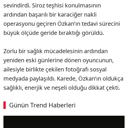
sevindirdi. Siroz teşhisi konulmasının
ardından başarılı bir karaciğer nakli
operasyonu geçiren Özkan’ın tedavi sürecini
büyük ölçüde geride bıraktığı görüldü.
Zorlu bir sağlık mücadelesinin ardından
yeniden eski günlerine dönen oyuncunun,
ailesiyle birlikte çekilen fotoğrafı sosyal
medyada paylaşıldı. Karede, Özkan’ın oldukça
sağlıklı, enerjik ve neşeli olduğu dikkat çekti.
Günün Trend Haberleri
00:02
/ 09:08
Sesi Aç