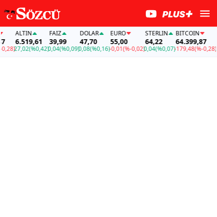
ALTIN
FAİZ
DOLAR
EURO
STERLIN
BITCOIN
AL
6.519,61
39,99
47,70
55,00
64,22
64.399,87
6.
28)
27,02
(%0,42)
0,04
(%0,09)
0,08
(%0,16)
-0,01
(%-0,02)
0,04
(%0,07)
-179,48
(%-0,28)
27,