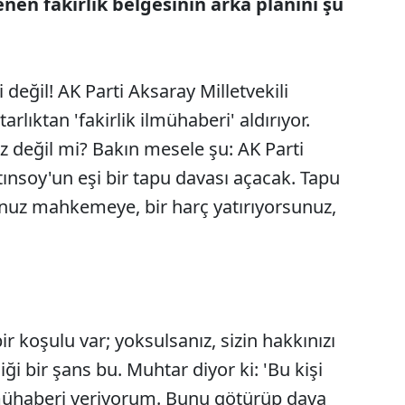
nen fakirlik belgesinin arka planını şu
i değil! AK Parti Aksaray Milletvekili
rlıktan 'fakirlik ilmühaberi' aldırıyor.
z değil mi? Bakın mesele şu: AK Parti
tınsoy'un eşi bir tapu davası açacak. Tapu
sunuz mahkemeye, bir harç yatırıyorsunuz,
 koşulu var; yoksulsanız, sizin hakkınızı
Sesi Aç
ği bir şans bu. Muhtar diyor ki: 'Bu kişi
 ilmühaberi veriyorum. Bunu götürüp dava