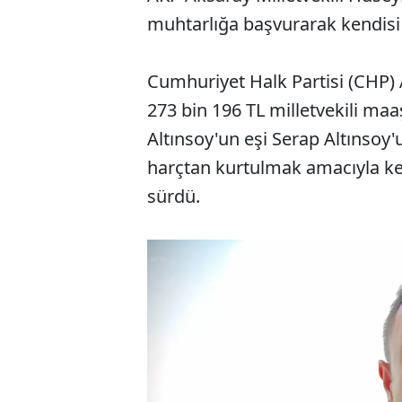
muhtarlığa başvurarak kendisi a
Cumhuriyet Halk Partisi (CHP)
273 bin 196 TL milletvekili maaş
Altınsoy'un eşi Serap Altıns
harçtan kurtulmak amacıyla ken
sürdü.