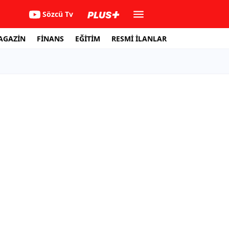
Sözcü Tv
AGAZİN
FİNANS
EĞİTİM
RESMİ İLANLAR