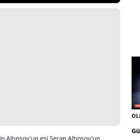
OLE
Gü
n Altınsoy'un eşi Serap Altınsoy'un