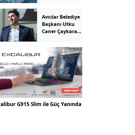
yangın!
Avcılar Belediye
Başkanı Utku
Caner Çaykara
için tahliye
kararı
alibur G915 Slim ile Güç Yanında