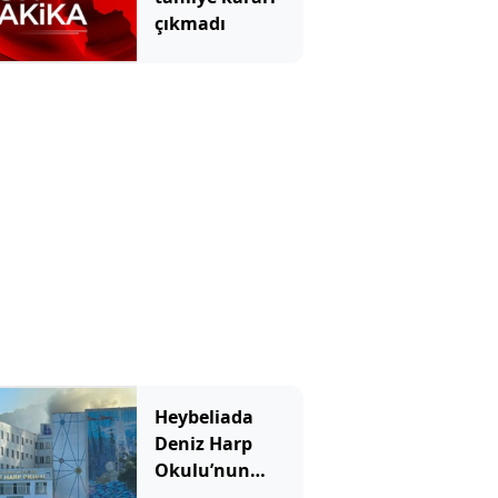
çıkmadı
Heybeliada
Deniz Harp
Okulu’nun
çatısında