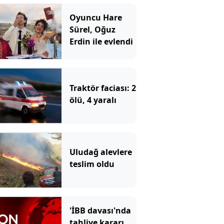
Oyuncu Hare
Sürel, Oğuz
Erdin ile evlendi
Traktör faciası: 2
ölü, 4 yaralı
Uludağ alevlere
teslim oldu
'İBB davası'nda
tahliye kararı