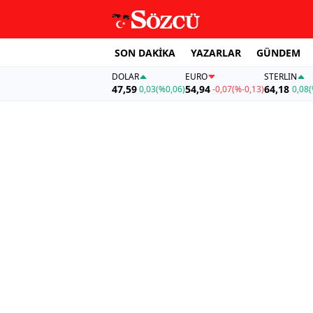
SON DAKİKA
YAZARLAR
GÜNDEM
DOLAR
EURO
STERLIN
47,59
54,94
64,18
0,03
(%0,06)
-0,07
(%-0,13)
0,08
(