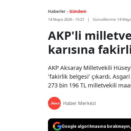
Haberler -
Gündem
14 Mayıs 2026 - 15:27
Güncellenme:
14 Mayı
AKP'li milletv
karısına fakirl
AKP Aksaray Milletvekili Hüsey
'fakirlik belgesi' çıkardı. Asga
273 bin 196 TL milletvekili maaşı
Haber Merkezi
Google algoritmasına bırakmayın, 