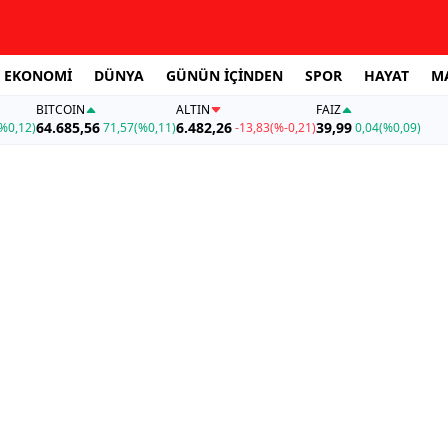
EKONOMİ
DÜNYA
GÜNÜN İÇİNDEN
SPOR
HAYAT
M
BITCOIN
ALTIN
FAİZ
64.685,56
6.482,26
39,99
%0,12)
71,57
(%0,11)
-13,83
(%-0,21)
0,04
(%0,09)