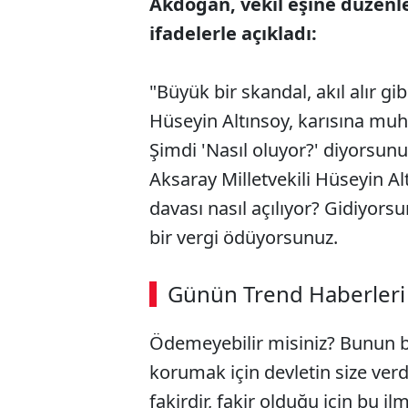
Akdoğan, vekil eşine düzenle
ifadelerle açıkladı:
"Büyük bir skandal, akıl alır gib
Hüseyin Altınsoy, karısına muhta
Şimdi 'Nasıl oluyor?' diyorsunu
Aksaray Milletvekili Hüseyin Al
davası nasıl açılıyor? Gidiyor
bir vergi ödüyorsunuz.
ABERİ OKU
➜
Günün Trend Haberleri
00:02
/ 09:08
Ödemeyebilir misiniz? Bunun bir
korumak için devletin size verdi
fakirdir, fakir olduğu için bu