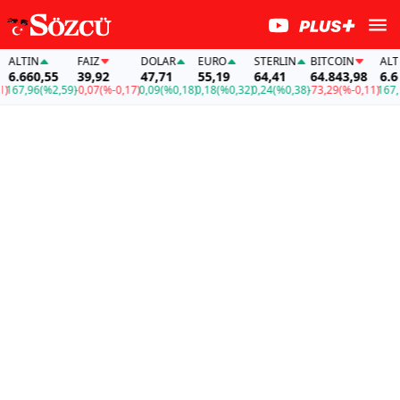
LTIN
FAİZ
DOLAR
EURO
STERLIN
BITCOIN
ALTIN
.660,55
39,92
47,71
55,19
64,41
64.843,98
6.660
67,96
(%2,59)
-0,07
(%-0,17)
0,09
(%0,18)
0,18
(%0,32)
0,24
(%0,38)
-73,29
(%-0,11)
167,96