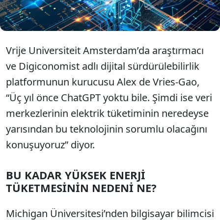
yüzde 1,5 seviyesinde. Uzmanlar, bu oranın 2030’a
kadar en az iki katına çıkacağını öngörüyor.
Vrije Universiteit Amsterdam’da araştırmacı
ve Digiconomist adlı dijital sürdürülebilirlik
platformunun kurucusu Alex de Vries-Gao,
“Üç yıl önce ChatGPT yoktu bile. Şimdi ise veri
merkezlerinin elektrik tüketiminin neredeyse
yarısından bu teknolojinin sorumlu olacağını
konuşuyoruz” diyor.
BU KADAR YÜKSEK ENERJİ
TÜKETMESİNİN NEDENİ NE?
Michigan Üniversitesi’nden bilgisayar bilimcisi