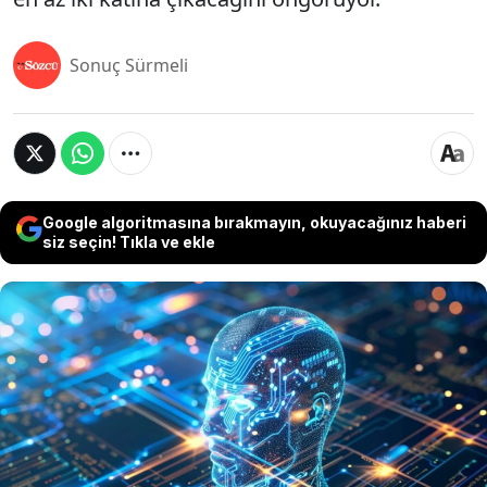
Sonuç Sürmeli
Google algoritmasına bırakmayın, okuyacağınız haberi
siz seçin! Tıkla ve ekle
Son yıllarda ChatGPT gibi yapay zeka sohbet
botlarının kullanımı dünya genelinde hızla artarken,
bu teknolojilerin arkasındaki enerji tüketimi de
giderek daha fazla gündeme geliyor. 2023 yılında
yalnızca Amerika Birleşik Devletleri’ndeki veri
merkezleri ülke elektrik tüketiminin yüzde
4,4’ünden sorumluydu. Küresel çapta ise bu oran