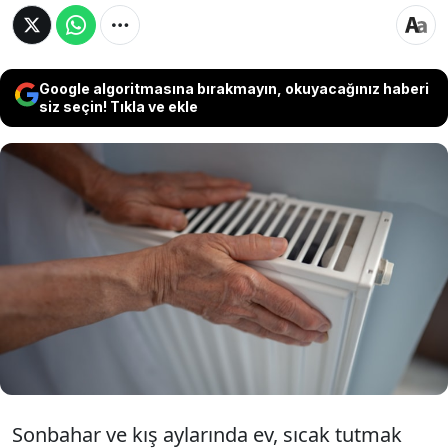
Google algoritmasına bırakmayın, okuyacağınız haberi
siz seçin! Tıkla ve ekle
Soğuk havaların etkisini göstermesiyle
birlikte evde verimli ısınmak da önemli bir
etken halin geldi. Bu basit ve düşük maliyetli
yöntem, kışın yatak odanızı sıcak tutmanızı
sağlayacak. İşte ayrıntılar...
Sonbahar ve kış aylarında ev, sıcak tutmak