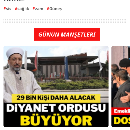
sis
sağlık
zam
Güneş
GÜNÜN MANŞETLERİ