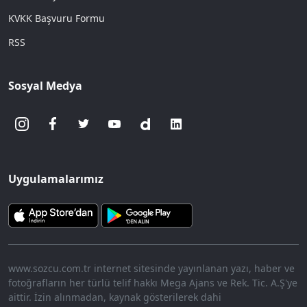
KVKK Başvuru Formu
RSS
Sosyal Medya
Uygulamalarımız
www.sozcu.com.tr internet sitesinde yayınlanan yazı, haber ve
fotoğrafların her türlü telif hakkı Mega Ajans ve Rek. Tic. A.Ş'ye
aittir. İzin alınmadan, kaynak gösterilerek dahi