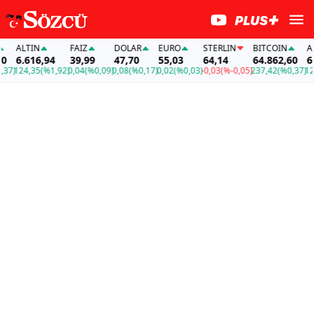
ALTIN
FAİZ
DOLAR
EURO
STERLIN
BITCOIN
ALTI
6.616,94
39,99
47,70
55,03
64,14
64.862,60
6.61
)
124,35
(%1,92)
0,04
(%0,09)
0,08
(%0,17)
0,02
(%0,03)
-0,03
(%-0,05)
237,42
(%0,37)
124,