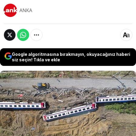
ANKA
Google algoritmasına bırakmayın, okuyacağınız haberi
siz seçin! Tıkla ve ekle
İstanbul Bölge Adliye Mahkemesi 19. Ceza Dairesi,
25 kişinin yaşamını yitirdiği Çorlu Tren Faciasına
ilişkin yerel mahkemenin verdiği kararı oybirliğiyle
onadı. Faciada 9 yaşındaki oğlu Oğuz Arda Sel'i
kaybeden Mısra Öz, istinafın 72 günde karar
vermesine tepki göstererek, "Gerçek sorumlular
gereken cezaları alana dek davamızın peşindeyiz"
dedi.