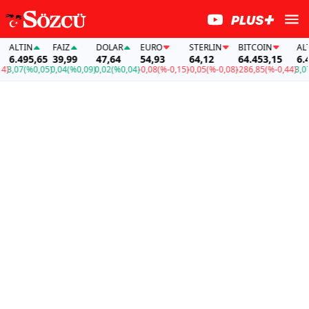
ALTIN
FAİZ
DOLAR
EURO
STERLIN
BITCOIN
ALTIN
6.495,65
39,99
47,64
54,93
64,12
64.453,15
6.495
,07
(%0,05)
0,04
(%0,09)
0,02
(%0,04)
-0,08
(%-0,15)
-0,05
(%-0,08)
-286,85
(%-0,44)
3,07
(%