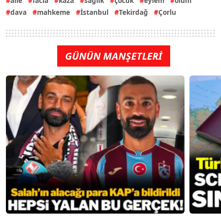
aile
facia
kaza
sağlık
çocuk
eylem
ölüm
dava
mahkeme
İstanbul
Tekirdağ
Çorlu
GÜNÜN MANŞETLERİ