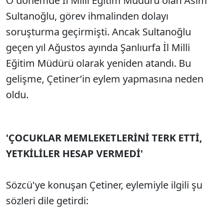
O dönemde İl Milli Eğitim Müdürü olan Asım
Sesi Aç
Sultanoğlu, görev ihmalinden dolayı
soruşturma geçirmişti. Ancak Sultanoğlu
geçen yıl Ağustos ayında Şanlıurfa İl Milli
Eğitim Müdürü olarak yeniden atandı. Bu
gelişme, Çetiner’in eylem yapmasına neden
oldu.
'ÇOCUKLAR MEMLEKETLERİNİ TERK ETTİ,
YETKİLİLER HESAP VERMEDİ'
Sözcü'ye konuşan Çetiner, eylemiyle ilgili şu
sözleri dile getirdi: