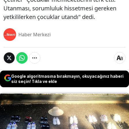
Utanması, sorumluluk hissetmesi gereken
yetkililerken çocuklar utandı" dedi.
Haber Merkezi
Google algoritmasına bırakmayın, okuyacağınız haberi
siz seçin! Tıkla ve ekle
8 yıl önce Ensar Vakfı'na bağlı yurtta 45 erkek
çocuğun cinsel istismara uğramasına ilişkin
Psikoterapist Emine Gizem Çetiner, 260 gündür tek
başına eylem yapıyor. Psikoterapist Çetiner,
çocuklara yönelik istismar davasında hakkında