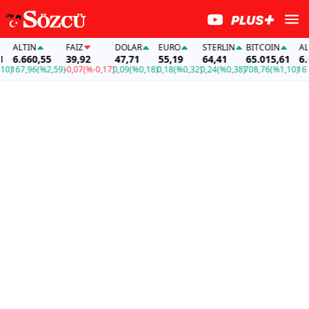
ALTIN
FAİZ
DOLAR
EURO
STERLIN
BITCOIN
ALTI
6.660,55
39,92
47,71
55,19
64,41
65.015,61
6.66
)
167,96
(%2,59)
-0,07
(%-0,17)
0,09
(%0,18)
0,18
(%0,32)
0,24
(%0,38)
708,76
(%1,10)
167,9