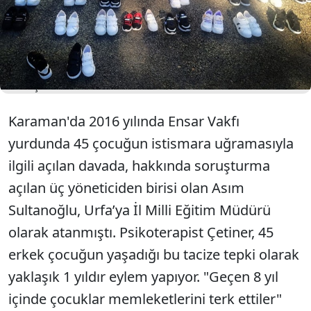
soruşturma açılan Asım Sultanoğlu'nun Şanlıurfa İl
Milli Eğitim Müdürü olarak atanmasına ilişkin adalet
nöbetine başladı. Sözcü'ye konuşan Çetiner
"Çocuklar memleketlerini terk etti. Utanması,
sorumluluk hissetmesi gereken yetkililerken
çocuklar utandı" dedi.
Karaman'da 2016 yılında Ensar Vakfı
yurdunda 45 çocuğun istismara uğramasıyla
ilgili açılan davada, hakkında soruşturma
açılan üç yöneticiden birisi olan Asım
Sultanoğlu, Urfa’ya İl Milli Eğitim Müdürü
olarak atanmıştı. Psikoterapist Çetiner, 45
erkek çocuğun yaşadığı bu tacize tepki olarak
yaklaşık 1 yıldır eylem yapıyor. "Geçen 8 yıl
içinde çocuklar memleketlerini terk ettiler"