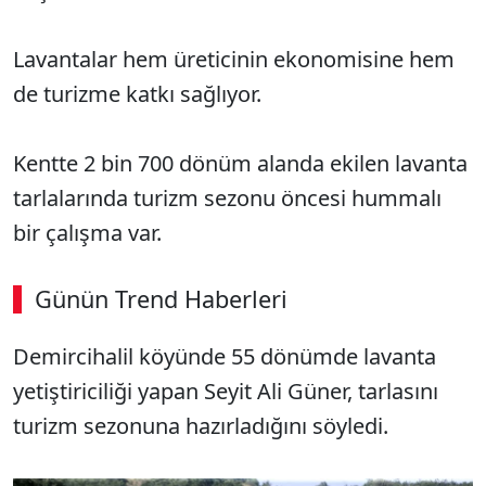
Lavantalar hem üreticinin ekonomisine hem
de turizme katkı sağlıyor.
Kentte 2 bin 700 dönüm alanda ekilen lavanta
tarlalarında turizm sezonu öncesi hummalı
bir çalışma var.
Günün Trend Haberleri
00:02
/ 09:15
Demircihalil köyünde 55 dönümde lavanta
Sesi Aç
yetiştiriciliği yapan Seyit Ali Güner, tarlasını
turizm sezonuna hazırladığını söyledi.