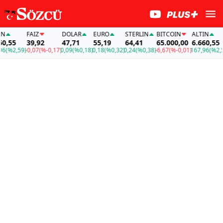
FAİZ
DOLAR
EURO
STERLIN
BITCOIN
ALTIN
55
39,92
47,71
55,19
64,41
65.000,00
6.660,55
%2,59)
-0,07
(%-0,17)
0,09
(%0,18)
0,18
(%0,32)
0,24
(%0,38)
-6,67
(%-0,01)
167,96
(%2,59)
-