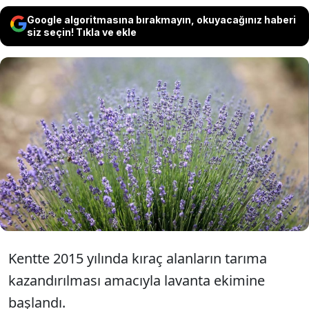
Google algoritmasına bırakmayın, okuyacağınız haberi
siz seçin! Tıkla ve ekle
Kırklareli'nde Istranca Dağları'nın
eteklerinde yetiştirilen lavanta
tarlaları ziyaretçileri için hazırlanıyor.
Kentte 2015 yılında kıraç alanların tarıma
kazandırılması amacıyla lavanta ekimine
başlandı.