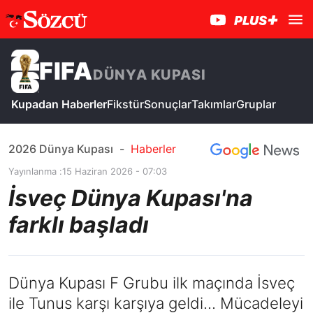
FIFA
DÜNYA KUPASI
Kupadan Haberler
Fikstür
Sonuçlar
Takımlar
Gruplar
2026 Dünya Kupası
-
Haberler
Yayınlanma :
15 Haziran 2026 - 07:03
İsveç Dünya Kupası'na
farklı başladı
Dünya Kupası F Grubu ilk maçında İsveç
ile Tunus karşı karşıya geldi... Mücadeleyi