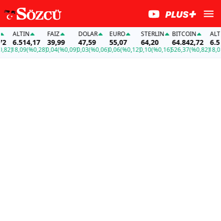
ALTIN
FAİZ
DOLAR
EURO
STERLIN
BITCOIN
ALTIN
6.514,17
39,99
47,59
55,07
64,20
64.842,72
6.514,
)
18,09
(%0,28)
0,04
(%0,09)
0,03
(%0,06)
0,06
(%0,12)
0,10
(%0,16)
526,37
(%0,82)
18,09
(%