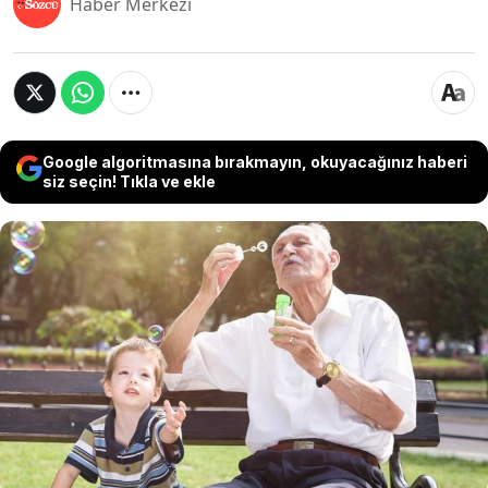
Haber Merkezi
Google algoritmasına bırakmayın, okuyacağınız haberi
siz seçin! Tıkla ve ekle
Sosyal medyayı sallayan 'Döstädning' (Ölüm
Temizliği) akımı, ev düzenleme alışkanlıklarını
kökten değiştiriyor. İnsanların ölmeden önce
sevdiklerine yük olmamak için başlattığı bu
fedakar temizlik felsefesi, 'Açmadan direkt çöpe
atın' kutularından dijital vasiyetlere kadar çarpıcı
detaylar barındırıyor