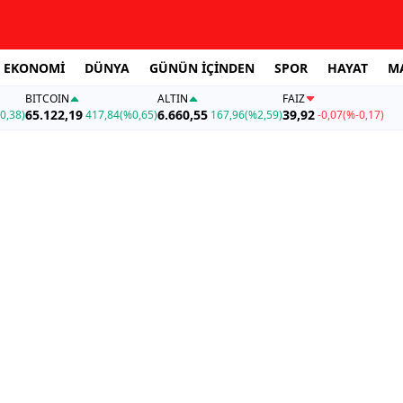
EKONOMİ
DÜNYA
GÜNÜN İÇİNDEN
SPOR
HAYAT
M
BITCOIN
ALTIN
FAİZ
65.122,19
6.660,55
39,92
0,38)
417,84
(%0,65)
167,96
(%2,59)
-0,07
(%-0,17)