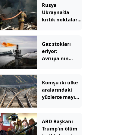
Rusya
Ukrayna’da
kritik noktaları
hedef aldı: Peş
peşe vurdu
Gaz stokları
eriyor:
Avrupa'nın
korktuğu başına
geliyor
Komşu iki ülke
aralarındaki
yüzlerce mayına
rağmen
birbirine
bağlanacak
ABD Başkanı
Trump'ın ölüm