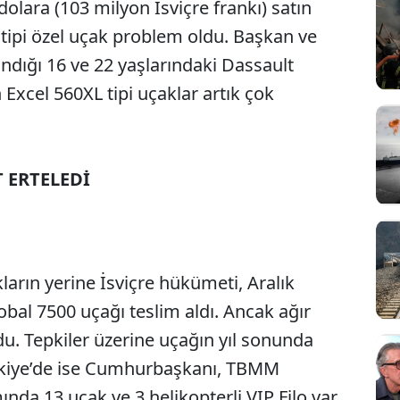
dolara (103 milyon İsviçre frankı) satın
tipi özel uçak problem oldu. Başkan ve
ndığı 16 ve 22 yaşlarındaki Dassault
 Excel 560XL tipi uçaklar artık çok
 ERTELEDİ
kların yerine İsviçre hükümeti, Aralık
bal 7500 uçağı teslim aldı. Ancak ağır
du. Tepkiler üzerine uçağın yıl sonunda
ürkiye’de ise Cumhurbaşkanı, TBMM
nda 13 uçak ve 3 helikopterli VIP Filo var.