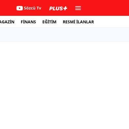
Sözcü Tv
AGAZİN
FİNANS
EĞİTİM
RESMİ İLANLAR