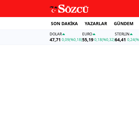
SON DAKİKA
YAZARLAR
GÜNDEM
DOLAR
EURO
STERLIN
47,71
55,19
64,41
0,09
(%0,18)
0,18
(%0,32)
0,24
(%