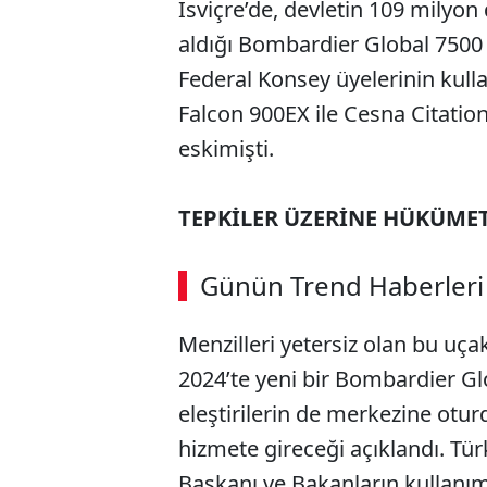
İsviçre’de, devletin 109 milyon 
aldığı Bombardier Global 7500 
Federal Konsey üyelerinin kulla
Falcon 900EX ile Cesna Citation
eskimişti.
TEPKİLER ÜZERİNE HÜKÜMET
Günün Trend Haberleri
Menzilleri yetersiz olan bu uça
2024’te yeni bir Bombardier Glo
eleştirilerin de merkezine otur
hizmete gireceği açıklandı. T
Başkanı ve Bakanların kullanımı