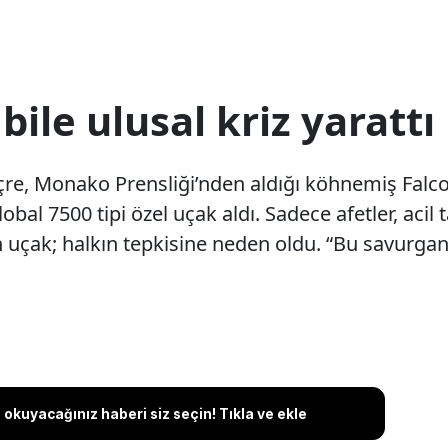
 bile ulusal kriz yarattı
çre, Monako Prensliği’nden aldığı köhnemiş Falcon
l 7500 tipi özel uçak aldı. Sadece afetler, acil t
n uçak; halkın tepkisine neden oldu. “Bu savurgan
okuyacağınız haberi siz seçin! Tıkla ve ekle