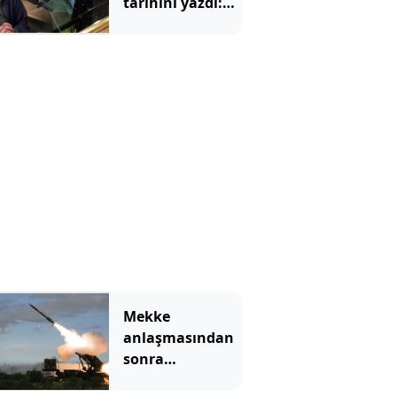
tarihini yazdı:
Merdivenden
inerken büyük
bir felç geçiriyor
Mekke
anlaşmasından
sonra
Yunanistan'dan