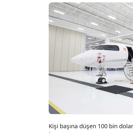
Dünyanın en zengin
köhnemiş Falcon 90
Bombardier Global 75
insani yardım gibi 
tepkisine neden ol
kalktı.
Kişi başına düşen 100 bin dolar