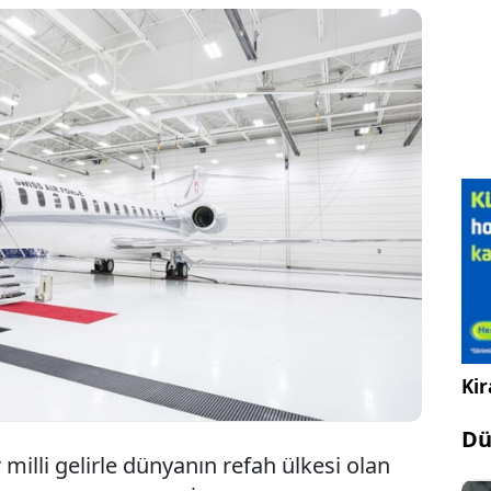
 ülkesi İsviçre, Monako Prensliği’nden aldığı
0 devlet uçağını değiştirdi. Yerine mütevazı
00 tipi özel uçak aldı. Sadece afetler, acil tahliye,
hallerde kullanılması planlanan uçak; halkın
du. “Bu savurganlık neden?” diyerek insanlar ayağa
Kir
Dü
 milli gelirle dünyanın refah ülkesi olan