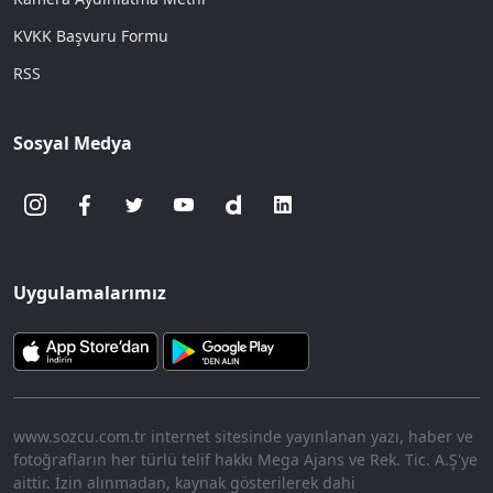
KVKK Başvuru Formu
RSS
Sosyal Medya
Uygulamalarımız
www.sozcu.com.tr internet sitesinde yayınlanan yazı, haber ve
fotoğrafların her türlü telif hakkı Mega Ajans ve Rek. Tic. A.Ş'ye
aittir. İzin alınmadan, kaynak gösterilerek dahi