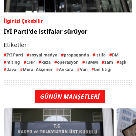
İlginizi Çekebilir
İYİ Parti'de istifalar sürüyor
Etiketler
İYİ Parti
sosyal medya
propaganda
istifa
BM
miting
CHP
kaza
operasyon
TBMM
zam
aşk
dava
Meral Akşener
Ankara
Van
bel fıtığı
GÜNÜN MANŞETLERİ