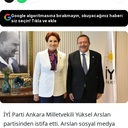
Google algoritmasına bırakmayın, okuyacağınız haberi
siz seçin! Tıkla ve ekle
İstifaların ardı arkası kesilmeyen İYİ Parti'de
bir ayrılık daha yaşandı. Ankara Milletvekili
Yüksel Arslan istifa etti. Bu istifayla birlikte
İYİ Parti'nin TBMM'deki sandalye sayısı 38'e
düştü.
İYİ Parti Ankara Milletvekili Yüksel Arslan
partisinden istifa etti. Arslan sosyal medya