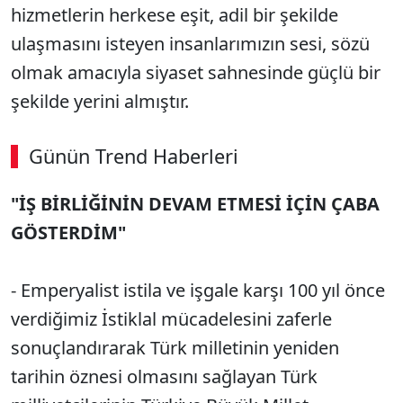
hizmetlerin herkese eşit, adil bir şekilde
ulaşmasını isteyen insanlarımızın sesi, sözü
olmak amacıyla siyaset sahnesinde güçlü bir
şekilde yerini almıştır.
Günün Trend Haberleri
00:04
/ 08:06
"İŞ BİRLİĞİNİN DEVAM ETMESİ İÇİN ÇABA
Sesi Aç
GÖSTERDİM"
- Emperyalist istila ve işgale karşı 100 yıl önce
verdiğimiz İstiklal mücadelesini zaferle
sonuçlandırarak Türk milletinin yeniden
tarihin öznesi olmasını sağlayan Türk