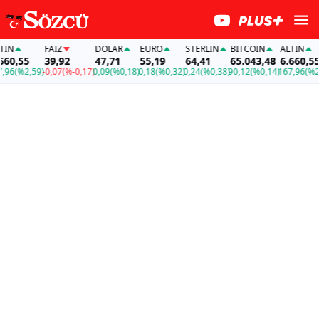
FAİZ
DOLAR
EURO
STERLIN
BITCOIN
ALTIN
FAİ
39,92
47,71
55,19
64,41
65.043,48
6.660,55
39
,59)
-0,07
(%-0,17)
0,09
(%0,18)
0,18
(%0,32)
0,24
(%0,38)
90,12
(%0,14)
167,96
(%2,59)
-0,